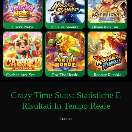
Lucky Neko
Ninja vs Samurai
Athena luck Spread
Caishen luck Spread
For The Horde
Rooster Rumble
Crazy Time Stats: Statistiche E
Risultati In Tempo Reale
Content