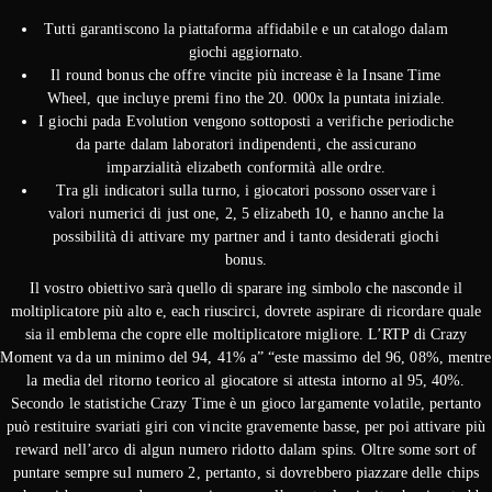
Tutti garantiscono la piattaforma affidabile e un catalogo dalam
giochi aggiornato.
Il round bonus che offre vincite più increase è la Insane Time
Wheel, que incluye premi fino the 20. 000x la puntata iniziale.
I giochi pada Evolution vengono sottoposti a verifiche periodiche
da parte dalam laboratori indipendenti, che assicurano
imparzialità elizabeth conformità alle ordre.
Tra gli indicatori sulla turno, i giocatori possono osservare i
valori numerici di just one, 2, 5 elizabeth 10, e hanno anche la
possibilità di attivare my partner and i tanto desiderati giochi
bonus.
Il vostro obiettivo sarà quello di sparare ing simbolo che nasconde il
moltiplicatore più alto e, each riuscirci, dovrete aspirare di ricordare quale
sia il emblema che copre elle moltiplicatore migliore. L’RTP di Crazy
Moment va da un minimo del 94, 41% a” “este massimo del 96, 08%, mentre
la media del ritorno teorico al giocatore si attesta intorno al 95, 40%.
Secondo le statistiche Crazy Time è un gioco largamente volatile, pertanto
può restituire svariati giri con vincite gravemente basse, per poi attivare più
reward nell’arco di algun numero ridotto dalam spins. Oltre some sort of
puntare sempre sul numero 2, pertanto, si dovrebbero piazzare delle chips