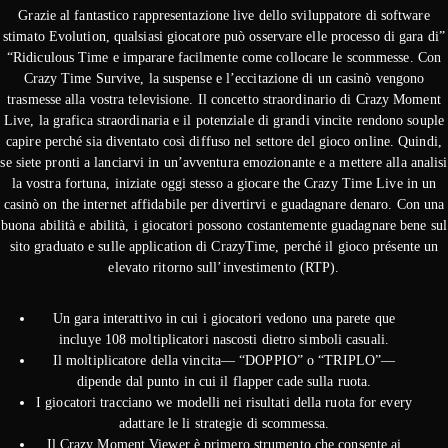
Grazie al fantastico rappresentazione live dello sviluppatore di software
stimato Evolution, qualsiasi giocatore può osservare elle processo di gara di”
“Ridiculous Time e imparare facilmente come collocare le scommesse. Con
Crazy Time Survive, la suspense e l’eccitazione di un casinò vengono
trasmesse alla vostra televisione. Il concetto straordinario di Crazy Moment
Live, la grafica straordinaria e il potenziale di grandi vincite rendono souple
capire perché sia diventato così diffuso nel settore del gioco online. Quindi,
se siete pronti a lanciarvi in un’avventura emozionante e a mettere alla analisi
la vostra fortuna, iniziate oggi stesso a giocare the Crazy Time Live in un
casinò on the internet affidabile per divertirvi e guadagnare denaro. Con una
buona abilità e abilità, i giocatori possono costantemente guadagnare bene sul
sito graduato e sulle application di CrazyTime, perché il gioco présente un
elevato ritorno sull’investimento (RTP).
Un gara interattivo in cui i giocatori vedono una parete que
incluye 108 moltiplicatori nascosti dietro simboli casuali.
Il moltiplicatore della vincita— “DOPPIO” o “TRIPLO”—
dipende dal punto in cui il flapper cade sulla ruota.
I giocatori tracciano we modelli nei risultati della ruota for every
adattare le li strategie di scommessa.
Il Crazy Moment Viewer è primero strumento che consente ai