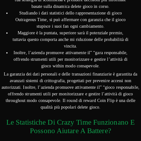
basate sulla dinamica delete gioco in corso.
Studiando i dati statistici dello rappresentazione di gioco
Outrageous Time, si può affermare con garanzia che il gioco
stupisce i suoi fan ogni cambiamento.
Maggiore è la puntata, superiore sarà il potenziale premio,
tuttavia questo comporta anche mi riduzione delle probabilità di
vincita.
Inoltre, l’azienda promuove attivamente il” “gara responsabile,
offrendo strumenti utili per monitorizzare e gestire l’attività di
gioco within modo consapevole.
La garanzia dei dati personali e delle transazioni finanziarie è garantita da
avanzati sistemi di crittografia, progettati per prevenire accessi non
autorizzati. Inoltre, l’azienda promuove attivamente il” “gioco responsabile,
offrendo strumenti utili per monitorizzare e gestire l’attività di gioco
throughout modo consapevole. Il round di reward Coin Flip è una delle
qualità più popolari delete gioco.
Le Statistiche Di Crazy Time Funzionano E
Possono Aiutare A Battere?