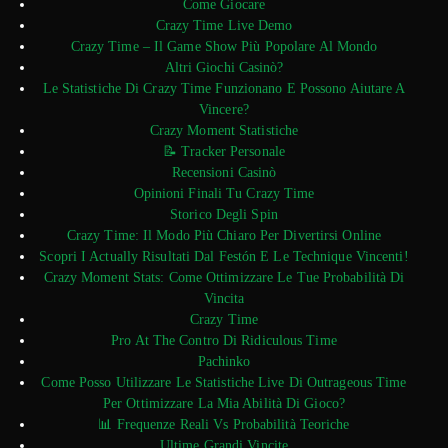
Come Giocare
Crazy Time Live Demo
Crazy Time – Il Game Show Più Popolare Al Mondo
Altri Giochi Casinò?
Le Statistiche Di Crazy Time Funzionano E Possono Aiutare A
Vincere?
Crazy Moment Statistiche
📝 Tracker Personale
Recensioni Casinò
Opinioni Finali Tu Crazy Time
Storico Degli Spin
Crazy Time: Il Modo Più Chiaro Per Divertirsi Online
Scopri I Actually Risultati Dal Festón E Le Technique Vincenti!
Crazy Moment Stats: Come Ottimizzare Le Tue Probabilità Di
Vincita
Crazy Time
Pro At The Contro Di Ridiculous Time
Pachinko
Come Posso Utilizzare Le Statistiche Live Di Outrageous Time
Per Ottimizzare La Mia Abilità Di Gioco?
📊 Frequenze Reali Vs Probabilità Teoriche
Ultime Grandi Vincite