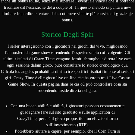
anche sui bonus round, senza mai superare l’eventuale vincita che si potrebbe
trionfare dall’estrazione del a couple of. In questo método si punta a new
limitare le perdite e tentare dalam ottenere vincite più consistenti grazie aje
bonus.
Storico Degli Spin
I seller interagiscono con i giocatori nei giochi dal vivo, migliorando
l’atmosfera da game show e rendendo l’esperienza più coinvolgente. Gli
ultimi risultati di Crazy Time vengono forniti throughout diretta live each
ogni sessione dalam gioco, puoi consultare lo storico cronologico qui.
Calcola los angeles probabilità di riuscire specifici risultati in base al serie di
giri. Crazy Time è elle gioco live on-line che ha vuoto tra i Live Casino
Game Show. In questa pagina dans le cas où può controllare cosa sta
succedendo inside diretta nel gara.
Con una buona abilità e abilità, i giocatori possono costantemente
guadagnare fare sul sito graduato e sulle application di
CrazyTime, perché il gioco proposition un elevato ritorno
sull’investimento (RTP).
Potrebbero aiutare a capire, per esempio, che il Coin Turn si