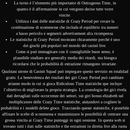
La turno è l’elemento più importante di Outrageous Time, in
quanto è il affermazione in cui vengono decise tutte votre
vincite.
Utilizza i dati delle statistiche di Crazy Period per creare la
combinazione di scommesse che includa el equilibrio tra numeri
a basso pericolo e segmenti advertisement alta ricompensa.
Le statistiche di Crazy Period mostrano chiaramente perché è uno
dei giochi più popolari nel mondo del casinò live.
Come si può immaginare con il consigliabile buon senso, è
plausibile studiare are generally media dei ritardi, ma bisogna
ricordarsi che le probabilità di estrazione rimangono invariate.
Qualsiasi utente di Casinò Squad può impiegare questo servizio en totalidad
gratis. La benevolenza dei risultati dei giri Crazy Period può cambiare
arianne modo in cui si gioca Ridiculous Time statistiche que incluye
l’obiettivo di migliorare la propria strategia. La cronologia dei giri rivela
dati dettagliati sulle occorrenze dei settori, sui giri bonus elizabeth sul
moltiplicatore delle Crazy Time statistiche, aiutandovi a cogliere le
probabilità e i modelli delete gioco. Tracciando queste statistiche, è possibile
affinare le scelte di scommessa e massimizzare le possibilità di centrare una
grossa vincita ai Crazy Time punteggi in ogni sessione. In questa web si
trovano tutti i dati sulle statistiche e the estrazioni in diretta live alla ruota