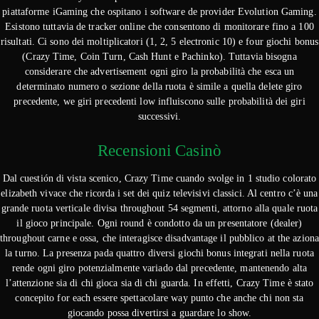
piattaforme iGaming che ospitano i software de provider Evolution Gaming.
Esistono tuttavia de tracker online che consentono di monitorare fino a 100
risultati. Ci sono dei moltiplicatori (1, 2, 5 electronic 10) e four giochi bonus
(Crazy Time, Coin Turn, Cash Hunt e Pachinko). Tuttavia bisogna
considerare che advertisement ogni giro la probabilità che esca un
determinato numero o sezione della ruota è simile a quella delete giro
precedente, we giri precedenti low influiscono sulle probabilità dei giri
successivi.
Recensioni Casinò
Dal cuestión di vista scenico, Crazy Time cuando svolge in 1 studio colorato
elizabeth vivace che ricorda i set dei quiz televisivi classici. Al centro c’è una
grande ruota verticale divisa throughout 54 segmenti, attorno alla quale ruota
il gioco principale. Ogni round è condotto da un presentatore (dealer)
throughout carne e ossa, che interagisce disadvantage il pubblico at the aziona
la turno. La presenza pada quattro diversi giochi bonus integrati nella ruota
rende ogni giro potenzialmente variado dal precedente, mantenendo alta
l’attenzione sia di chi gioca sia di chi guarda. In effetti, Crazy Time è stato
concepito for each essere spettacolare way punto che anche chi non sta
giocando possa divertirsi a guardare lo show.