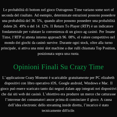
Le probabilità di bottom nel gioco Outrageous Time variano some sort of
seconda del risultato. Ad esempio, determinate estrazioni possono possedere
una probabilità del 36. 5%, quando altre possono possedere una probabilità
delete 26. 49% o del 14. 12%. Il Return To Player (RTP) è un indicatore
fondamentale per valutare la convenienza di un gioco ag casinò. Per Insane
Time, l’RTP si attesta intorno approach 96. 08%, el valore competitivo nel
mondo dei giochi da casinò survive. Durante ogni stock, oltre alla turno
principale, si attiva una mini slot machine a due rulli chiamata Top Position,
posizionata sopra una ruota.
Opinioni Finali Su Crazy Time
L’applicazione Crazy Moment è scaricabile gratuitamente per PC elizabeth
dispositivi con libro operativo iOS, Google android, Windows e Mac. Il
gioco può essere scaricato tanto dai negozi dalam app integrati nei dispositivi
che dai siti web dei casinò. L’obiettivo era produrre un merce che catturasse
l’interesse dei consumatori ancor prima di cominciare il gioco. A causa
dell’idea electronic dello streaming inside diretta, l’incarico è stato
tecnicamente difficile.