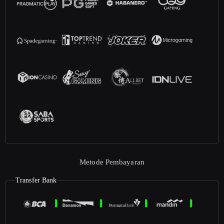
Metode Pembayaran
Transfer Bank