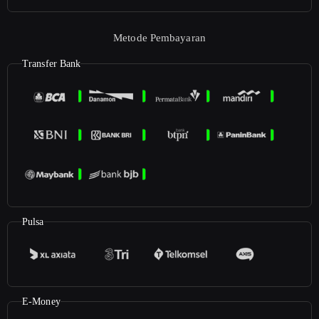
Metode Pembayaran
Transfer Bank
Pulsa
E-Money