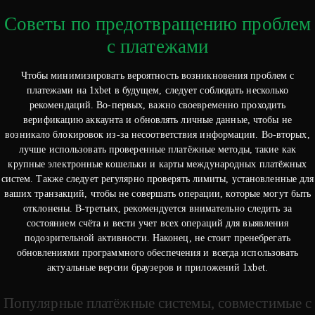
Советы по предотвращению проблем
с платежами
Чтобы минимизировать вероятность возникновения проблем с
платежами на 1xbet в будущем, следует соблюдать несколько
рекомендаций. Во-первых, важно своевременно проходить
верификацию аккаунта и обновлять личные данные, чтобы не
возникало блокировок из-за несоответствия информации. Во-вторых,
лучше использовать проверенные платёжные методы, такие как
крупные электронные кошельки и карты международных платёжных
систем. Также следует регулярно проверять лимиты, установленные для
ваших транзакций, чтобы не совершать операции, которые могут быть
отклонены. В-третьих, рекомендуется внимательно следить за
состоянием счёта и вести учет всех операций для выявления
подозрительной активности. Наконец, не стоит пренебрегать
обновлениями программного обеспечения и всегда использовать
актуальные версии браузеров и приложений 1xbet.
Популярные платёжные системы, совместимые с