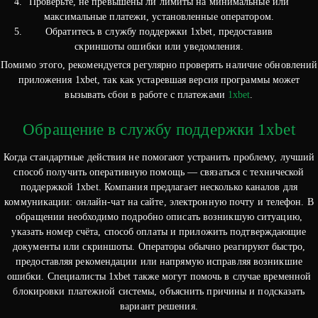
Проверьте, не превышены ли лимиты на минимальные или
максимальные платежи, установленные оператором.
Обратитесь в службу поддержки 1xbet, предоставив
скриншоты ошибки или уведомления.
Помимо этого, рекомендуется регулярно проверять наличие обновлений
приложения 1xbet, так как устаревшая версия программы может
вызывать сбои в работе с платежами
1xbet
.
Обращение в службу поддержки 1xbet
Когда стандартные действия не помогают устранить проблему, лучший
способ получить оперативную помощь — связаться с технической
поддержкой 1xbet. Компания предлагает несколько каналов для
коммуникации: онлайн-чат на сайте, электронную почту и телефон. В
обращении необходимо подробно описать возникшую ситуацию,
указать номер счёта, способ оплаты и приложить подтверждающие
документы или скриншоты. Операторы обычно реагируют быстро,
предоставляя рекомендации или напрямую исправляя возникшие
ошибки. Специалисты 1xbet также могут помочь в случае временной
блокировки платежной системы, объяснить причины и подсказать
вариант решения.