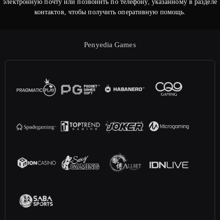
электронную почту или позвонить по телефону, указанному в разделе
контактов, чтобы получить оперативную помощь.
Penyedia Games