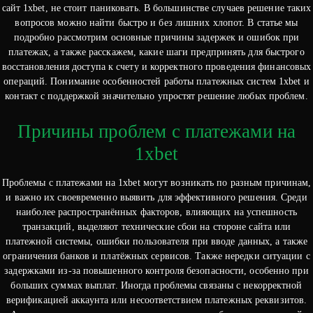
сайт 1xbet, не стоит паниковать. В большинстве случаев решение таких
вопросов можно найти быстро и без лишних хлопот. В статье мы
подробно рассмотрим основные причины задержек и ошибок при
платежах, а также расскажем, какие шаги предпринять для быстрого
восстановления доступа к счету и корректного проведения финансовых
операций. Понимание особенностей работы платежных систем 1xbet и
контакт с поддержкой значительно упростят решение любых проблем.
Причины проблем с платежами на
1xbet
Проблемы с платежами на 1xbet могут возникать по разным причинам,
и важно их своевременно выявить для эффективного решения. Среди
наиболее распространённых факторов, влияющих на успешность
транзакций, выделяют технические сбои на стороне сайта или
платежной системы, ошибки пользователя при вводе данных, а также
ограничения банков и платёжных сервисов. Также нередки ситуации с
задержками из-за повышенного контроля безопасности, особенно при
больших суммах выплат. Иногда проблемы связаны с некорректной
верификацией аккаунта или несоответствием платежных реквизитов.