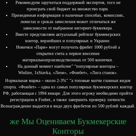
Рекомендуем заручиться поддержкой экспертов, того не
проиграть свой бюджет на множество пари.
Приведенная информация о наличные способах, комиссиях,
лимитах и сроках зачисления может отличаться же
зависимости от выбранное интернет-букмекера.
Вместе представляем актуальный рейтинг букмекерских
контор, вернейших и популярных и Украине.
Новички «Пари» могут получить фрибет 1000 рублей а
открытие счета а первое внесение
материальнопроизводственных от 500 копеечки.
На данный момент наиболее” “популярные конторы –
Winline, 1xStavka, «Леон», «Фонбет», «Лига ставок».
Нормальная маржа – около 2-3%” “а топовые матчи главных видов
спорта. «Фонбет» – одна из самых популярных букмекерских контор
РФ, работающая с 1994 январе. Для этого игроку необходимо пройти
регистрацию в Fonbet, а также завершить проверку личности.
Вознаграждение выдается в виде двух фрибетов по 500 рублей каждый.
же Мы Оцениваем Букмекерские
Конторы