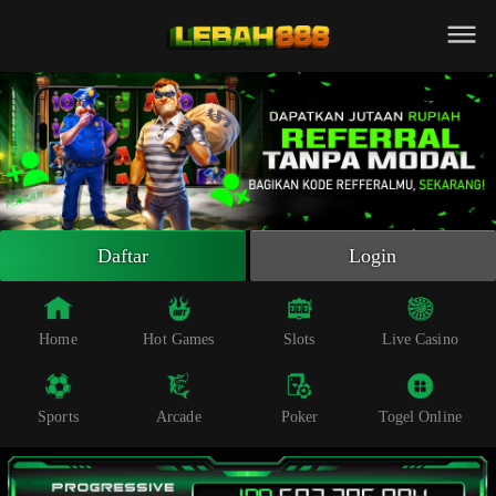
Beranda
Slot Online
Live Casino
Sportsbook
Arcade
Togel Online
Daftar
Login
Poker
Whatsapp
Home
Hot Games
Slots
Live Casino
Telegram
Sports
Arcade
Poker
Togel Online
Livechat