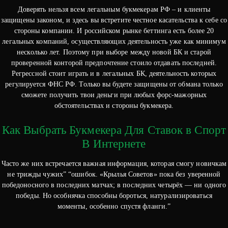
Доверять нельзя всем легальным букмекерам РФ – и клиенты
защищены законом, и здесь вы встретите честное касательства к себе со
стороны компании. И российском рынке беттинга есть более 20
легальных компаний, осуществляющих деятельность уже как минимум
несколько лет. Поэтому при выборе между новой БК и старой
проверенной конторой предпочтение стоило отдавать последней.
Регрессной стоит играть и в легальных БК, деятельность которых
регулируется ФНС РФ. Только вы будете защищены от обмана только
сможете получить твои деньги при любых форс-мажорных
обстоятельствах и стороны букмекера.
Как Выбрать Букмекера Для Ставок в Спорт
В Интернете
Часто же них встречается важная информация, которая смогу новичкам
не трижды чужих” “ошибок. «Крылья Советов» пока без уверенной
победоносного в последних матчах; в последних четырёх — ни одного
победы. Но особнячка способны бороться, натурализироваться
моменты, особенно спустя фланги.”