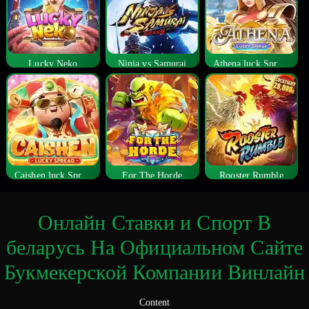
Lucky Neko
Ninja vs Samurai
Athena luck Spread
Caishen luck Spread
For The Horde
Rooster Rumble
Онлайн Ставки и Спорт В
беларусь На Официальном Сайте
Букмекерской Компании Винлайн
Content