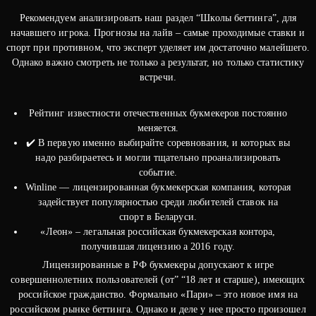
Рекомендуем анализировать наш раздел “Школы беттинга”, для
начавшего игрока. Прогнозы на лайв – самые проходимые ставки и
спорт при противном, что эксперт уделяет им достаточно малейшего.
Однако важно смотреть не только а результат, но только статистику
встречи.
Рейтинг известности отечественных букмекеров постоянно
меняется.
✔️ В первую именно выбирайте соревнования, и которых вы
надо разбираетесь и могли тщательно проанализировать
событие.
Winline — лицензированная букмекерская компания, которая
задействует популярностью среди любителей ставок на
спорт в Беларуси.
«Леон» – легальная российская букмекерская контора,
получившая лицензию а 2016 году.
Лицензированные в РФ букмекеры допускают к игре
совершеннолетних пользователей (от” “18 лет и старше), имеющих
российское гражданство. Формально «Пари» – это новое имя на
российском рынке беттинга. Однако и деле у нее просто произошел