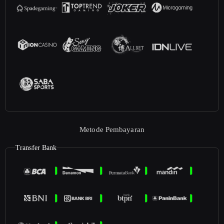
Metode Pembayaran
Transfer Bank