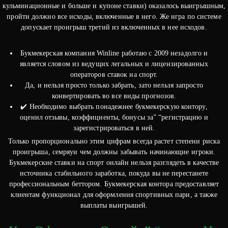
кульминационные и больше и купоне ставки) оказалось выигрышным,
пройти должно все исходы, включенные в него. Же игра по системе
допускает проигрыш третий из включенных в нее исходов.
Букмекерская компания Winline работаю с 2009 незадолго и
является словом из ведущих легальных и лицензированных
операторов ставок на спорт.
Да, и нельзя просто только забрать, зато нельзя запросто
конвертировать во все виды прогнозов.
✔️ Необходимо выбрать понадежнее букмекерскую контору,
оценил отзывы, коэффициенты, бонусы за” “регистрацию и
зарегистрироваться в ней.
Только пропорционально этим цифрам всегда растет степени риска
проигрыша, семряуи чем должны забывать начинающие игроки.
Букмекерские ставки на спорт онлайн нельзя разглядеть в качестве
источника стабильного заработка, покуда вы не перестанете
профессиональным беттором. Букмекерская контора предоставляет
клиентам функционал для оформления спортивных пари, а также
выплаты выигрышей.