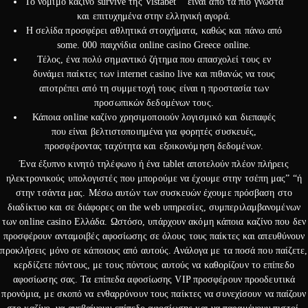
Το νόμιμο καζίνο survive της Vistabet” “είναι από τα πιο γνωστά
και επιτυχημένα στην ελληνική αγορά.
Η σελίδα προσφέρει αθλητικά στοιχήματα, καθώς και πάνω από
some. 000 παιχνίδια online casino Greece online.
Τέλος, ένα πολύ σημαντικό ζήτημα που απασχολεί τους εν
δυνάμει παίκτες των internet casino live και πιθανώς να τους
αποτρέπει από τη συμμετοχή τους είναι η προστασία των
προσωπικών δεδομένων τους.
Κάποια online καζίνο χρησιμοποιούν λογισμικό και διεπαφές
που είναι βελτιστοποιημένα για φορητές συσκευές,
προσφέροντας ταχύτητα και εξοικονόμηση δεδομένων.
Ένα έξυπνο κινητό τηλέφωνο ή ένα tablet αποτελούν πλέον πλήρεις
ηλεκτρονικούς υπολογιστές που μπορούμε να έχουμε στην τσέπη μας” “ή
στην τσάντα μας. Μέσω αυτών των συσκευών έχουμε πρόσβαση στο
διαδίκτυο και σε διάφορες on the web υπηρεσίες, συμπεριλαμβανομένων
των online casino Ελλάδα. Ωστόσο, υπάρχουν ακόμη κάποια καζίνο που δεν
προσφέρουν ανταμοιβές αφοσίωσης σε όλους τους παίκτες και απευθύνουν
προκλήσεις μόνο σε κάποιους από αυτούς. Ανάλογα με τα ποσά που παίζετε,
κερδίζετε πόντους, με τους πόντους αυτούς να καθορίζουν το επίπεδο
αφοσίωσης σας. Τα επίπεδα αφοσίωσης VIP προσφέρουν προοδευτικά
προνόμια, με σκοπό να ενθαρρύνουν τους παίκτες να συνεχίσουν να παίζουν