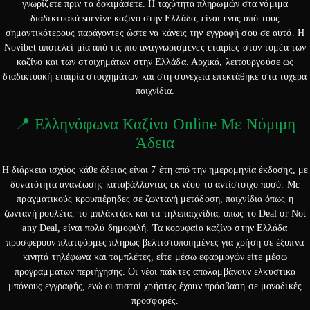
γνωρίζετε πριν τα δοκιμάσετε. Η ταχύτητα πληρωμών στα νόμιμα
διαδικτυακά survive καζίνο στην Ελλάδα, είναι ένας από τους
σημαντικότερους παράγοντες ώστε να κάνεις την εγγραφή σου σε αυτό. Η
Novibet αποτελεί μία από τις πιο αναγνωρισμένες εταιρίες στον τομέα των
καζίνο και των στοιχημάτων στην Ελλάδα. Αρχικά, λειτουργούσε ως
διαδικτυακή εταιρία στοιχημάτων και στη συνέχεια επεκτάθηκε στα τυχερά
παιχνίδια.
📍 Ελληνόφωνα Καζίνο Online Με Νόμιμη
Άδεια
Η διάρκεια ισχύος κάθε άδειας είναι 7 έτη από την ημερομηνία έκδοσης, με
δυνατότητα ανανέωσης καταβάλλοντας εκ νέου το αντίστοιχο ποσό. Με
πραγματικούς κρουπιέρηδες σε ζωντανή μετάδοση, παιχνίδια όπως η
ζωντανή ρουλέτα, το μπλάκτζακ και τα τηλεπαιχνίδια, όπως το Deal or Not
any Deal, είναι πολύ δημοφιλή. Τα κορυφαία καζίνο στην Ελλάδα
προσφέρουν πλατφόρμες πλήρως βελτιστοποιημένες για χρήση σε έξυπνα
κινητά τηλέφωνα και ταμπλέτες, είτε μέσω εφαρμογών είτε μέσω
προγραμμάτων περιήγησης. Οι νέοι παίκτες απολαμβάνουν ελκυστικά
μπόνους εγγραφής, ενώ οι πιστοί χρήστες έχουν πρόσβαση σε μοναδικές
προσφορές.