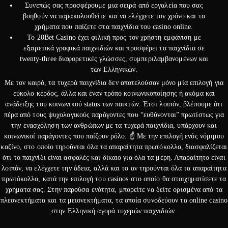
Συνεπώς σας προσφέρουμε μια σειρά από εργαλεία που σας
βοηθούν να παρακολουθείτε και να ελέγχετε τον χρόνο και τα
χρήματα που παίζετε στα παιχνίδια του casino online.
Το 20Bet Casino έχει φιλική προς τον χρήστη εμφάνιση με
εξαιρετικά γραφικά παιχνιδιών και προσφέρει τα παιχνίδια σε
twenty-three διαφορετικές γλώσσες, συμπεριλαμβανομένων και
των Ελληνικών.
Με τον καιρό, τα τυχερά παιχνίδια δεν αποτελούσαν μόνο μία επιλογή για
εύκολο κέρδος, άλλα και έναν τρόπο κοινωνικοποίησης ή ακόμα και
ανάδειξης του κοινωνικού status των παικτών. Έτσι λοιπόν, βλέπουμε ότι
πέρα από τους ψυχολογικούς παράγοντες που “ευθύνονται” πρωτίστως για
την ενασχόληση των ανθρώπων με τα τυχερά παιχνίδια, υπάρχουν και
κοινωνικοί παράγοντες που παίζουν ρόλο. ☝ Με την επιλογή ενός νόμιμου
καζίνο, στο οποίο τηρούνται όλα τα απαραίτητα πρωτόκολλα, διασφαλίζεται
ότι το παιχνίδι είναι ασφαλές και δίκαιο για όλα τα μέρη. Απαραίτητο είναι
λοιπόν, να ελέγχετε την άδεια, αλλά και το αν τηρούνται όλα τα απαραίτητα
πρωτόκολλα, κατά την επιλογή του casinos στο οποίο θα στοιχηματίσετε τα
χρήματα σας. Στην παρούσα ενότητα, μπορείτε να δείτε ορισμένα από τα
πλεονεκτήματα και τα μειονεκτήματα, τα οποία συνοδεύουν τα online casino
στην Ελληνική αγορά τυχερών παιχνιδιών.