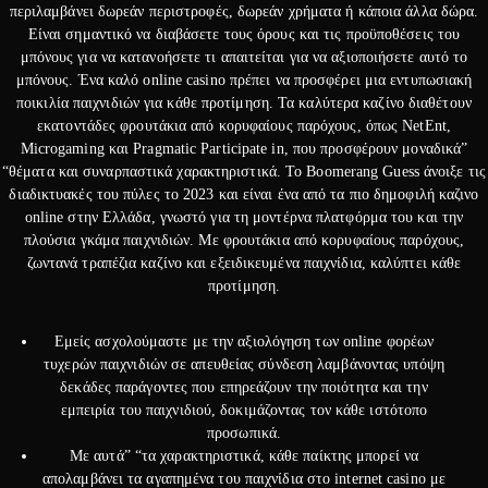
περιλαμβάνει δωρεάν περιστροφές, δωρεάν χρήματα ή κάποια άλλα δώρα.
Είναι σημαντικό να διαβάσετε τους όρους και τις προϋποθέσεις του
μπόνους για να κατανοήσετε τι απαιτείται για να αξιοποιήσετε αυτό το
μπόνους. Ένα καλό online casino πρέπει να προσφέρει μια εντυπωσιακή
ποικιλία παιχνιδιών για κάθε προτίμηση. Τα καλύτερα καζίνο διαθέτουν
εκατοντάδες φρουτάκια από κορυφαίους παρόχους, όπως NetEnt,
Microgaming και Pragmatic Participate in, που προσφέρουν μοναδικά”
“θέματα και συναρπαστικά χαρακτηριστικά. Το Boomerang Guess άνοιξε τις
διαδικτυακές του πύλες το 2023 και είναι ένα από τα πιο δημοφιλή καζινο
online στην Ελλάδα, γνωστό για τη μοντέρνα πλατφόρμα του και την
πλούσια γκάμα παιχνιδιών. Με φρουτάκια από κορυφαίους παρόχους,
ζωντανά τραπέζια καζίνο και εξειδικευμένα παιχνίδια, καλύπτει κάθε
προτίμηση.
Εμείς ασχολούμαστε με την αξιολόγηση των online φορέων
τυχερών παιχνιδιών σε απευθείας σύνδεση λαμβάνοντας υπόψη
δεκάδες παράγοντες που επηρεάζουν την ποιότητα και την
εμπειρία του παιχνιδιού, δοκιμάζοντας τον κάθε ιστότοπο
προσωπικά.
Με αυτά” “τα χαρακτηριστικά, κάθε παίκτης μπορεί να
απολαμβάνει τα αγαπημένα του παιχνίδια στο internet casino με