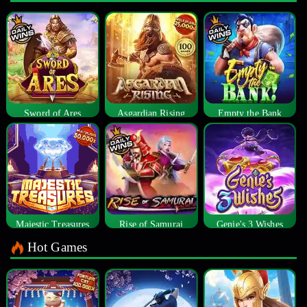
Sword of Ares
Asgardian Rising
Empty the Bank
Majestic Treasures
Rise of Samurai
Genie's 3 Wishes
Hot Games