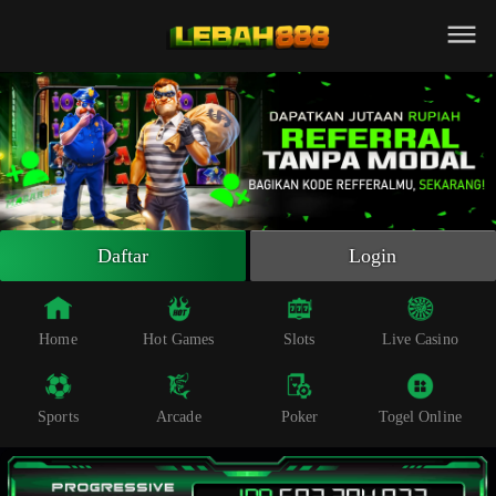
Beranda
Slot Online
Live Casino
Sportsbook
Arcade
Togel Online
Daftar
Login
Poker
Whatsapp
Home
Hot Games
Slots
Live Casino
Telegram
Sports
Arcade
Poker
Togel Online
Livechat