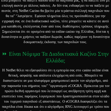
Εδώ μπορείτε να παιξετε κάποιο απο τα παιχνiδια μας, ή να παίξετε live με
επιλογή movie με άλλους παίκτες. Αν δέν σας ενδιαφέρει το να παίξετε με
movie, στη NetBet Cazino θα βρείτε μία τεράστια συλλογή παιχνιδιών που
θα τα” “λατρέψετε. Εφόσον πληρείται όλες τις προϋποθέσεις για την
εγγραφή σας σε ένα διαδικτυακό καζίνο, τότε μπορείτε να κάνετε σε αυτό
μια κατάθεση, επιλέγοντας έναν από τους διαθέσιμους τρόπους πληρωμής.
Σημειώνεται ότι σε ορισμένα από τα online casino της Ελλάδας, δίνεται η
δυνατότητα οι χρήστες να παίξουν δωρεάν, καθώς παρέχουν τη δυνατότητα
δοκιμαστικής έκδοσης των παιχνιδιών τους.
⏩ Είναι Νόμιμα Τα Διαδικτυακά Καζίνο Στην
Ελλάδα;
Η NetBet θέλει να εξασφαλίσει ότι η εμπειρία σας στο casino online είναι
θετική, ασφαλής και απόλυτα ελεγχόμενη από εσάς. Μπορείτε να
διαπιστώσετε αν μια πλατφόρμα χρησιμοποιεί αυτόν τον αλγόριθμο, από
την παρουσία του σήματος του” “οργανισμού eCOGRA. Πρόκειται για τον
πρώτο διεθνή οργανισμό που λειτουργεί ως ανεξάρτητη τρίτη αρχή και
εποπτεύει τους παρόχους λογισμικού που δραστηριοποιούνται στον κλάδο
του τυχερού παιγνιδιού εξ αποστάσεως. Ο eCOGRA διασφαλίζει ότι τα
παιχνίδια είναι δίκαια και ότι ο αλγόριθμος RNG λειτουργεί με τρόπο που