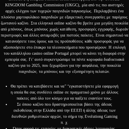
KINGDOM Gambling Commission (UKGC), μία από τις πιο αυστηρές
αρχές ελέγχου των τυχερών παιγνιδιών παγκοσμίως. Περιλαμβάνει ένα
πλούσιο χαρτοφυλάκιο παιχνιδιών με εξαιρετικές συνεργασίες με παρόχους
ζωντανού καζίνο. Στα ελληνικά online καζίνο θα βρείτε μια μεγάλη ποικιλία
από μπόνους, όπως μπόνους χωρίς κατάθεση, προσφορές εγγραφής, δωρεάν
περιστροφές και άλλες ανταμοιβές για πιστούς παίκτες. Είναι σημαντικό να
κατανοήσετε τους όρους και τις προϋποθέσεις κάθε προσφοράς για να
αξιοποιήσετε στο έπακρο τα πλεονεκτήματα που προσφέρουν. Η επιλογή
του κατάλληλου сasino оnline Portugal μπορεί να κάνει τη διαφορά στην
εμπειρία σας. Γι’ αυτό συγκεντρώσαμε τα πέντε κορυφαία διαδικτυακά
καζίνο για το 2025, που ξεχωρίζουν για την ασφάλεια, την ποικιλία
παιχνιδιών, τα μπόνους και την εξυπηρέτηση πελατών.
Θα πρέπει να κατεβάσετε και να” “εγκαταστήσετε μία εφαρμογή
η οποία θα σας συνδέσει online σε πραγματικό χρόνο με άλλους
παίκτες από όλο τον κόσμο για να παίξετε εναντίον τους.
Σε όποιο καζίνο που δραστηριοποιείται βάσει της άδειας
εκδοθείσας στην Ελλάδα από την ΕΕΕΠ ή άλλης άδειας των
διευθνών ρυθμιστικών αρχών, το σήμα της Evolutiong Gaming
π. χ.
Όσον αφορά τις εταιρείες με διακρατικές άδειες λειτουργίας,