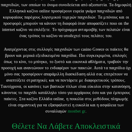
παιχνιδιών, των οποίων το όνομα συνοδεύεται από αξιοπιστία. Τα δημοφιλή
Ελληνικά καζίνο online προσφέρουν ευρεία γκάμα παιχνιδιών από
κορυφαίους παρόχους λογισμικού τυχερών παιχνιδιών. Τα μπόνους και οι
προσφορές μπορούν να κάνουν τη διαφορά όταν αποφασίζετε ποιο on the
internet καζίνο να επιλέξετε. Το πρόγραμμα ανταμοιβής των πελατών είναι
ένας τρόπος το καζίνο να υποδεχτεί τους πελάτες του.
Ανατρέχοντας στις συλλογές παιχνιδιών των casino Greece οι παίκτες θα
βρουν και μερικά εξειδικευμένα παιχνίδια. Πιο συγκεκριμένα, επιλογές
όπως το κίνο, το μπίνγκο, το ξυστό και εικονικά αθλήματα, τραβούν την
προσοχή και ανανεώνουν το ενδιαφέρον των παικτών. Αυτά τα παιχνίδια όχι
μόνο σας προσφέρουν απαράμιλλη διασκέδαση αλλά σας επιτρέπουν να
αναπτύξετε στρατηγικές και να ποντάρετε με διαφορετικούς τρόπους.
Ταυτόχρονα, οι κανόνες των βασικών τίτλων είναι εύκολοι στην κατανόηση,
κάνοντας το παιχνίδι κατάλληλο τόσο για αρχάριους όσο και για έμπειρους
παίκτες. Στα καζίνο Ελλάδα online, η ποικιλία στις μεθόδους πληρωμής
είναι σημαντική για να εξασφαλιστεί η ευκολία και η ασφάλεια των
συναλλαγών
mostbet gr
.
Θέλετε Να Λάβετε Αποκλειστικά