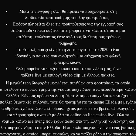
Μετά την εγγραφή σας, θα πρέπει να προχωρήσετε στη
διαδικασία ταυτοποίησης του λογαριασμού σας.
Εφόσον πληρείται όλες τις προϋποθέσεις για την εγγραφή σας
σε ένα διαδικτυακό καζίνο, τότε μπορείτε να κάνετε σε αυτό μια
κατάθεση, επιλέγοντας έναν από τους διαθέσιμους τρόπους
πληρωμής.
Το Frumzi, που ξεκίνησε τη λειτουργία του το 2020, είναι
ιδανικό για παίκτες που αναζητούν μια σύγχρονη και φιλική
εμπειρία καζίνο.
Εδώ μπορείτε να παιξετε κάποιο απο τα παιχνiδια μας, ή να
παίξετε live με επιλογή video clip με άλλους παίκτες.
Η μεγαλύτερη διαφορά εμφανίζεται συνήθως στα φρουτάκια, τα οποία
αποτελούν το κυρίως τμήμα της γκάμας παιχνιδιών, στα περισσότερα καζίνο
Ελλάδα. Εάν σας αρέσει να δοκιμάζετε διάφορα παιχνίδια και να έχετε
πολλές θεματικές επιλογές, τότε θα προτιμήσετε τα casino Ellada με μεγάλο
αριθμό παιχνιδιών. Στο casinohouse. grms μπορείτε να βρείτε αξιολογήσεις
και πληροφορίες σχετικά με όλα τα online on line casino live. Όλα τα
νόμιμα καζίνο are living που έχουν άδεια από την Ελληνική κυβέρνηση και
λειτουργούν νόμιμα στην Ελλάδα. Η ποικιλία παιχνιδιών είναι ένας βασικός
παράγοντας, ο οποίος μπορεί φυσιολογικά να παίξει ρόλο στην απόφαση του