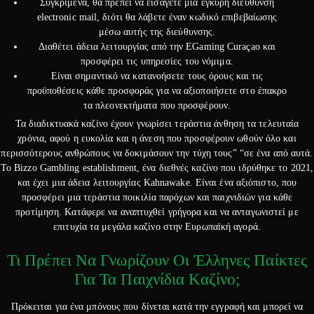
Συγκριμένα, θα πρέπει να εισάγετε μια έγκυρη διεύθυνση
electronic mail, διότι θα λάβετε έναν κωδικό επιβεβαίωσης
μέσω αυτής της διεύθυνσης.
Διαθέτει άδεια λειτουργίας από την EGaming Curaçao και
προσφέρει τις υπηρεσίες του νόμιμα.
Είναι σημαντικό να κατανοήσετε τους όρους και τις
προϋποθέσεις κάθε προσφοράς για να αξιοποιήσετε στο έπακρο
τα πλεονεκτήματα που προσφέρουν.
Τα διαδικτυακά καζίνο έχουν γνωρίσει τεράστια άνθηση τα τελευταία
χρόνια, αφού η ευκολία και η άνεση που προσφέρουν ωθούν όλο και
περισσότερους ανθρώπους να δοκιμάσουν την τύχη τους” “σε ένα από αυτά.
Το Bizzo Gambling establishment, ένα διεθνές καζίνο που ιδρύθηκε το 2021,
και έχει μια άδεια λειτουργίας Kahnawake. Είναι ένα αξιόπιστο, που
προσφέρει μια τεράστια ποικιλία παρόχων και παιχνιδιών για κάθε
προτίμηση. Kατάφερε να αναπτυχθεί γρήγορα και να ανταγωνιστεί με
επιτυχία τα μεγάλα καζίνο στην Ευρωπαϊκή αγορά.
Τι Πρέπει Να Γνωρίζουν Οι Έλληνες Παίκτες
Για Τα Παιχνίδια Καζίνο;
Πρόκειται για ένα μπόνους που δίνεται κατά την εγγραφή και μπορεί να