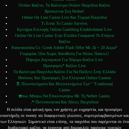
Ονλάιν Καζίνο, Τα Καλύτερα Ονλάιν Παιχνίδια Καζίνο
Βρίσκονται Στη Netbet!
Online On Line Casino Live Και Τυχερά Παιχνίδια
Τι Ειναι Το Casino Survive;
Κριτήρια Επιλογής Online Gambling Establishment Live
Οnline On Line Casino Στην Ελλάδα Compared To Επίγεια
Καζίνο
Pamestoixima Gr: Greek Adobe Flash Offer Με 2k + 20 Δώρα*
Γνωριμίας Ολα Χωρίς Κατάθεση Για Νέους Παίκτες!
Πάροχοι Λογισμικού Για Νόμιμα Καζίνο Live
Προσφορές* Καζίνο Live
Τα Καλύτερα Παιχνίδια Καζίνο Για Να Παίξετε Στην Ελλάδα
Μπόνους Και Προσφορές Στα Ελληνικά Online Casinos
🧾 Πλεονεκτήματα Και Μειονεκτήματα Των” “Traditional
Casino
☎️πως Μπορω Να Επικοινωνησω Με Τη Netbet Casino;
📍 Πιστοποιητικά Και Άδειες Παιχνιδιών
Η σελίδα είναι φιλική προς τον χρήστη με ευχρηστία, και προσφέρει
υποστήριξη σε twenty six διαφορετικές γλώσσες, συμπεριλαμβανομένων και
των Ελληνικών. Σημαντικό είναι επίσης, τα παιχνίδια που παρέχονται σε ένα
διαδικτυακό καζίνο, να έρχονται από δημοφιλείς παρόχους τυχερών