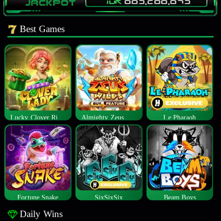
Best Games
Lucky Clover Riches
Almighty Zeus Wilds™
Le Pharaoh
Fortune Snake
SixSixSix
Beam Boys
Daily Wins