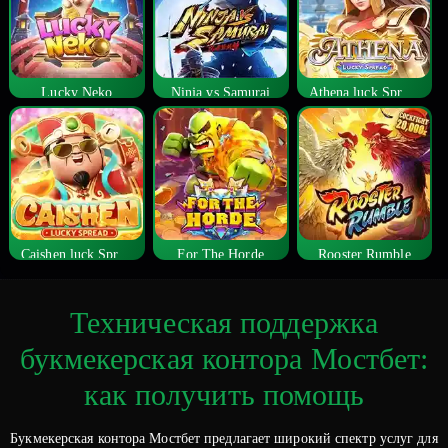
Lucky Neko
Ninja vs Samurai
Athena luck Spread
Caishen luck Spread
For The Horde
Rooster Rumble
Техническая поддержка
букмекерская контора Мостбет:
как получить помощь
Букмекерская контора Мостбет предлагает широкий спектр услуг для