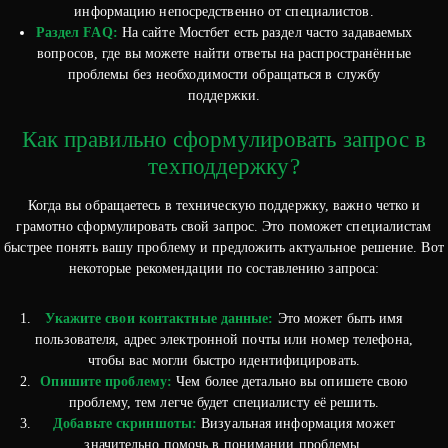
информацию непосредственно от специалистов.
Раздел FAQ:
На сайте Мостбет есть раздел часто задаваемых
вопросов, где вы можете найти ответы на распространённые
проблемы без необходимости обращаться в службу
поддержки.
Как правильно сформулировать запрос в
техподдержку?
Когда вы обращаетесь в техническую поддержку, важно четко и
грамотно сформулировать свой запрос. Это поможет специалистам
быстрее понять вашу проблему и предложить актуальное решение. Вот
некоторые рекомендации по составлению запроса:
Укажите свои контактные данные:
Это может быть имя
пользователя, адрес электронной почты или номер телефона,
чтобы вас могли быстро идентифицировать.
Опишите проблему:
Чем более детально вы опишете свою
проблему, тем легче будет специалисту её решить.
Добавьте скриншоты:
Визуальная информация может
значительно помочь в понимании проблемы.