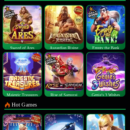
Sword of Ares
Asgardian Rising
Empty the Bank
Majestic Treasures
Rise of Samurai
Genie's 3 Wishes
Hot Games