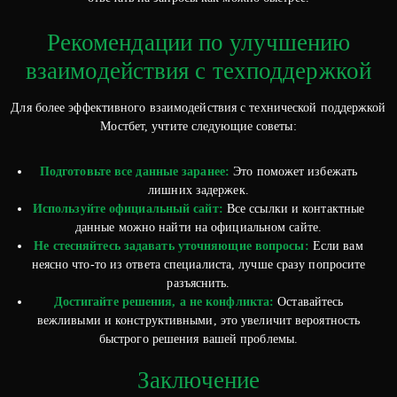
Рекомендации по улучшению
взаимодействия с техподдержкой
Для более эффективного взаимодействия с технической поддержкой
Мостбет, учтите следующие советы:
Подготовьте все данные заранее:
Это поможет избежать
лишних задержек.
Используйте официальный сайт:
Все ссылки и контактные
данные можно найти на официальном сайте.
Не стесняйтесь задавать уточняющие вопросы:
Если вам
неясно что-то из ответа специалиста, лучше сразу попросите
разъяснить.
Достигайте решения, а не конфликта:
Оставайтесь
вежливыми и конструктивными, это увеличит вероятность
быстрого решения вашей проблемы.
Заключение