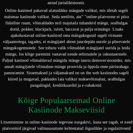
antud jurisdiktsioonis.
Online-kasiinod pakuvad ulatuslikku mängude valikut, mis ületab sageli
maismaa kasiinode valikut. Seda seetõttu, ain” “online-platvorme ei piira
füüsiline ruum, võimaldades neil majutada tuhandeid mänge, sealhulgas
slotid, pokker, blackjack, rulett, baccarat ja palju erimänge. Lisaks
ajakohastavad online-kasiinod oma mängukogusid sageli viimaste
väljaannetega, tagades, et mängijatel about juurdepääs uutele ja põnevatele
mängukogemustele. See tohutu valik võimaldab mängijatel uurida ja leida
mänge, los kõige paremini vastavad nende eelistustele ja oskustasemele.
Paljud kasiinod võimaldavad mängida mänge tasuta demoversioonides, mis
annab mängijatele võimaluse mänge proovida ja õppida enne pärisrahaga
panustamist. Sissemaksed ja väljamaksed on on the web kasiinodes sageli
kiired ja mugavad, pakkudes laia valikut maksevõimalusi, sealhulgas
pangalingid, krediitkaardid ja e-rahakotid.
Kõige Populaarsemad Online
Kasiinode Makseviisid
Litsentsimine in online-kasiinode tegevuse nurgakivi, kuna see tagab, et need
platvormid järgivad valitsusasutuste kehtestatud õiguslikke ja regulatiivseid