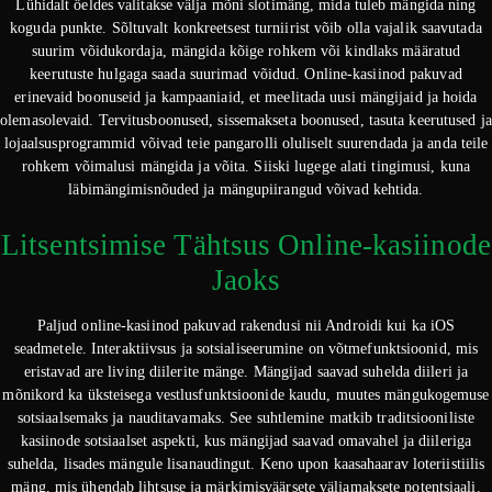
Lühidalt öeldes valitakse välja mõni slotimäng, mida tuleb mängida ning
koguda punkte. Sõltuvalt konkreetsest turniirist võib olla vajalik saavutada
suurim võidukordaja, mängida kõige rohkem või kindlaks määratud
keerutuste hulgaga saada suurimad võidud. Online-kasiinod pakuvad
erinevaid boonuseid ja kampaaniaid, et meelitada uusi mängijaid ja hoida
olemasolevaid. Tervitusboonused, sissemakseta boonused, tasuta keerutused ja
lojaalsusprogrammid võivad teie pangarolli oluliselt suurendada ja anda teile
rohkem võimalusi mängida ja võita. Siiski lugege alati tingimusi, kuna
läbimängimisnõuded ja mängupiirangud võivad kehtida.
Litsentsimise Tähtsus Online-kasiinode
Jaoks
Paljud online-kasiinod pakuvad rakendusi nii Androidi kui ka iOS
seadmetele. Interaktiivsus ja sotsialiseerumine on võtmefunktsioonid, mis
eristavad are living diilerite mänge. Mängijad saavad suhelda diileri ja
mõnikord ka üksteisega vestlusfunktsioonide kaudu, muutes mängukogemuse
sotsiaalsemaks ja nauditavamaks. See suhtlemine matkib traditsiooniliste
kasiinode sotsiaalset aspekti, kus mängijad saavad omavahel ja diileriga
suhelda, lisades mängule lisanaudingut. Keno upon kaasahaarav loteriistiilis
mäng, mis ühendab lihtsuse ja märkimisväärsete väljamaksete potentsiaali.