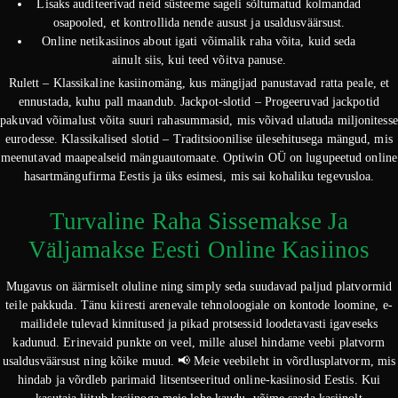
Lisaks auditeerivad neid süsteeme sageli sõltumatud kolmandad
osapooled, et kontrollida nende ausust ja usaldusväärsust.
Online netikasiinos about igati võimalik raha võita, kuid seda
ainult siis, kui teed võitva panuse.
Rulett – Klassikaline kasiinomäng, kus mängijad panustavad ratta peale, et
ennustada, kuhu pall maandub. Jackpot-slotid – Progeeruvad jackpotid
pakuvad võimalust võita suuri rahasummasid, mis võivad ulatuda miljonitesse
eurodesse. Klassikalised slotid – Traditsioonilise ülesehitusega mängud, mis
meenutavad maapealseid mänguautomaate. Optiwin OÜ on lugupeetud online
hasartmängufirma Eestis ja üks esimesi, mis sai kohaliku tegevusloa.
Turvaline Raha Sissemakse Ja
Väljamakse Eesti Online Kasiinos
Mugavus on äärmiselt oluline ning simply seda suudavad paljud platvormid
teile pakkuda. Tänu kiiresti arenevale tehnoloogiale on kontode loomine, e-
mailidele tulevad kinnitused ja pikad protsessid loodetavasti igaveseks
kadunud. Erinevaid punkte on veel, mille alusel hindame veebi platvorm
usaldusväärsust ning kõike muud. 📢 Meie veebileht in võrdlusplatvorm, mis
hindab ja võrdleb parimaid litsentseeritud online-kasiinosid Eestis. Kui