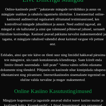
Online-kasiinode poolt” “pakutavate mängude terviklikkus ja ausus on
mängijate usalduse ja rahulolu tagamiseks ülioluline. Litsentseeritud online-
kasiinosid auditeerivad regulaarselt sõltumatud testimisasutused, kes
kontrollivad mängude juhuslikkust ja ausust. Need auditid tagavad, ain
mängud ei ole kallutatud ja ainsi que tulemused põhinevad juhusel, sarnaselt
füüsiliste kasiinodega. Kasiinod peavad pakkuma turvalisi maksemeetodeid ja
tagama, et mängijate rahalised vahendid about kaitstud varguse või pettuse
eest.
Eeldades, ainsi que teie käive on tõesti suur ning limiidid hakkavad pärssima
teie mängimist, siis tasub kontakteeruda klienditoega. Saate kiirelt enda
limiite ilmselt suurendada – küll peate” “olema valmis selleks edastama
dokumente ning tõendeid. Põhjuseks on kasiinode nõue kinnipidada rahapesu
tõkestamisest ning piiramisest. Internetikasiinodes sissemaksete tegemisel on
oluline valida turvaline ja mugav maksemeetod.
Online Kasiino Kasutustingimused
Mängijate kogemused ja tagasiside annavad olulist teavet kasiino maine ja
kvaliteedi kohta. Kraapekaardid – Lihtsad õnnemängud, mis sarnanevad