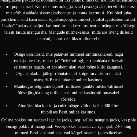
Mängijatele pakutavad boonused on üks põhjus, miks on the internet kasiinod
on nii populaarsed. Kui oled uus mängija, saad peaaegu alati tervitusboonuse,
mis võib sisaldada sissemakseboonust ja tasuta keerutusi. Kui oled juba
püsiklient, võid kasu saada lojaalsusprogrammidest ja rahatagastusboonustest.
Lisaks” “pakuvad paljud kasiinod tasuta keerutusi teatud mängudes või isegi
täiesti tasuta mänguraha. Mängude mitmekesisus, mida are living diilerid
pakuvad, about veel üks oluline eelis.
Otsige kasiinosid, mis pakuvad mitmeid suhtluskanaleid, nagu
reaalajas vestlus, e-post ja” “telefonitugi, et rahuldada erinevaid
eelistusi ja tagada, et abi about alati vaid mõne kliki kaugusel.
Olgu siinkohal jällegi rõhutatud, et kõige turvalisem in alati
mängida Eestis lubatud online kasiinos.
Muuhulgas selgitame täpselt, milliseid punkte tuleks valimisel
üldse järgida ning mille alusel online kasiinosid omavahel
võrrelda.
Ainuüksi blackjacki ja ruletimänge võib olla üle 300 ühes
tüüpilises Eesti online kasiinos.
Online pokker on saadaval igaühe jaoks, isegi sellise mängija jaoks, kes pole
kunagi pokkerit mänginud. Veebipokker in saadaval igal ajal, 24/7 ning
mitmed Eesti kasiinod pakuvad kõrgel tasemel ja eestikeelset