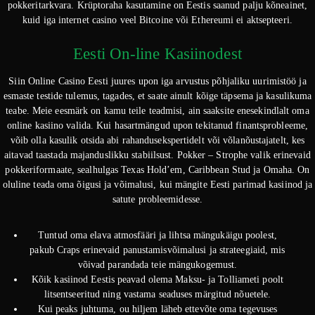
pokkeritarkvara. Krüptoraha kasutamine on Eestis saanud palju kõneainet,
kuid iga internet casino veel Bitcoine või Ethereumi ei aktsepteeri.
Eesti On-line Kasiinodest
Siin Online Casino Eesti juures upon iga arvustus põhjaliku uurimistöö ja
esmaste testide tulemus, tagades, et saate ainult kõige täpsema ja kasulikuma
teabe. Meie eesmärk on kamu teile teadmisi, ain saaksite enesekindlalt oma
online kasiino valida. Kui hasartmängud upon tekitanud finantsprobleeme,
võib olla kasulik otsida abi rahandusekspertidelt või võlanõustajatelt, kes
aitavad taastada majanduslikku stabiilsust. Pokker – Strophe valik erinevaid
pokkeriformaate, sealhulgas Texas Hold’em, Caribbean Stud ja Omaha. On
oluline teada oma õigusi ja võimalusi, kui mängite Eesti parimad kasiinod ja
satute probleemidesse.
Tuntud oma elava atmosfääri ja lihtsa mängukäigu poolest,
pakub Craps erinevaid panustamisvõimalusi ja strateegiaid, mis
võivad parandada teie mängukogemust.
Kõik kasiinod Eestis peavad olema Maksu- ja Tolliameti poolt
litsentseeritud ning vastama seaduses märgitud nõuetele.
Kui peaks juhtuma, ou hiljem läheb ettevõte oma tegevuses