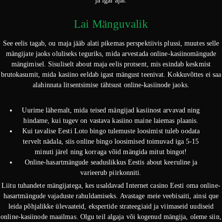
ja igal ajal.
Lai Mänguvalik
See eelis tagab, ou maja jääb alati pikemas perspektiivis plussi, muutes selle
mängijate jaoks oluliseks teguriks, mida arvestada online-kasiinomängude
mängimisel. Sisuliselt about maja eelis protsent, mis esindab keskmist
brutokasumit, mida kasiino eeldab igast mängust teenivat. Kokkuvõttes ei saa
alahinnata litsentsimise tähtsust online-kasiinode jaoks.
Uurime lähemalt, mida teised mängijad kasiinost arvavad ning
hindame, kui tugev on vastava kasiino maine laiemas plaanis.
Kui tavalise Eesti Loto bingo tulemuste loosimist tuleb oodata
tervelt nädala, siis online bingo loosimised toimuvad iga 5-15
minuti järel ning korraga võid mängida mitut bingot!
Online-hasartmängude seaduslikkus Eestis about keeruline ja
varieerub piirkonniti.
Liitu tuhandete mängijatega, kes usaldavad Internet casino Eesti oma online-
hasartmängude vajaduste rahuldamiseks. Avastage meie veebisaiti, ainsi que
leida põhjalikke ülevaateid, ekspertide strateegiaid ja viimaseid uudiseid
online-kasiinode maailmas. Olgu teil algaja või kogenud mängija, oleme siin,