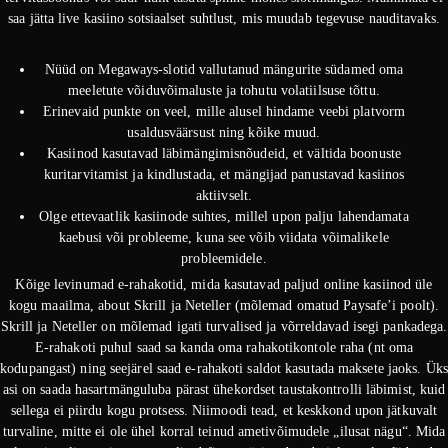
saa jätta live kasiino sotsiaalset suhtlust, mis muudab tegevuse nauditavaks.
Nüüd on Megaways-slotid vallutanud mängurite südamed oma
meeletute võiduvõimaluste ja tohutu volatiilsuse tõttu.
Erinevaid punkte on veel, mille alusel hindame veebi platvorm
usaldusväärsust ning kõike muud.
Kasiinod kasutavad läbimängimisnõudeid, et vältida boonuste
kuritarvitamist ja kindlustada, et mängijad panustavad kasiinos
aktiivselt.
Olge ettevaatlik kasiinode suhtes, millel upon palju lahendamata
kaebusi või probleeme, kuna see võib viidata võimalikele
probleemidele.
Kõige levinumad e-rahakotid, mida kasutavad paljud online kasiinod üle
kogu maailma, about Skrill ja Neteller (mõlemad omatud Paysafe’i poolt).
Skrill ja Neteller on mõlemad igati turvalised ja võrreldavad isegi pankadega.
E-rahakoti puhul saad sa kanda oma rahakotikontole raha (nt oma
kodupangast) ning seejärel saad e-rahakoti saldot kasutada maksete jaoks. Üks
asi on saada hasartmänguluba pärast ühekordset taustakontrolli läbimist, kuid
sellega ei piirdu kogu protsess. Niimoodi tead, et keskkond upon jätkuvalt
turvaline, mitte ei ole ühel korral teinud ametivõimudele „ilusat nägu“. Mida