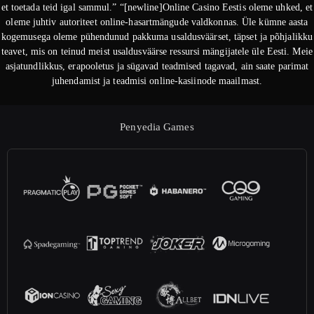
et toetada teid igal sammul.” “[newline]Online Casino Eestis oleme uhked, et
oleme juhtiv autoriteet online-hasartmängude valdkonnas. Üle kümne aasta
kogemusega oleme pühendunud pakkuma usaldusväärset, täpset ja põhjalikku
teavet, mis on teinud meist usaldusväärse ressursi mängijatele üle Eesti. Meie
asjatundlikkus, erapooletus ja sügavad teadmised tagavad, ain saate parimat
juhendamist ja teadmisi online-kasiinode maailmast.
Penyedia Games