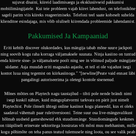
sujuvat disaini, kiireid laadimisaegu ja eksklusiivseid pakkumisi
mobiilimängijatele. Kui teie probleem vajab kiiret lahendust, on telefonikõne
sageli parim viis kiireks reageerimiseks. Telefoni teel saate koheselt suhelda
klienditoe esindajaga, mis võib oluliselt kiirendada probleemide lahendamist.
Pakkumised Ja Kampaaniad
Eriti kehtib discover olukordades, kus mängija tabab mõne suure jackpoti
ning soovib kogu raha korraga väljamaksele suunata. Ninja kasiino on tuntud
enda kiirete sisse- ja väljamaksete poolt ning see in võitnud paljude mängijate
südame. Asja muudab eriti magusaks asjaolu, et teil ei ole vajadust isegi
kontot luua ning tegemist on kiirkasiinoga.” “[newline]Peate vaid ennast läbi
pangalingi autoriseerima ja oletegi kontole sisenenud.
Mõnes mõttes on Playtech nagu taustajõud – tihti pole nende brändi nimi
isegi kuskil nähtav, kuid mänguplatvormi tarkvara on pärit just nimelt
Playtechist. Pole ilmselt ühtegi online kasiinot kogu planeedil, kus ei oleks
saadaval vähemalt paar ruletiversiooni. Teine suur osa live-mänguvalikust
hõlmab uudseid gameshowsid ehk stuudiomänge. Stuudiomängude keskmes
on tüüpiliselt erinevate sektoritega loosiratas või mõni muu mehhanism, mille
kogu põhimõte on teha panus teatud tulemusele ning loota, ou see valik peab