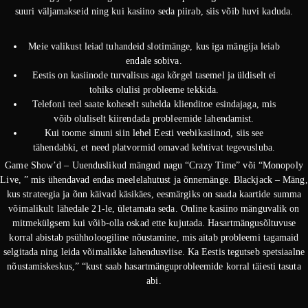
suuri väljamakseid ning kui kasiino seda piirab, siis võib huvi kaduda.
Meie valikust leiad tuhandeid slotimänge, kus iga mängija leiab
endale sobiva.
Eestis on kasiinode turvalisus aga kõrgel tasemel ja üldiselt ei
tohiks olulisi probleeme tekkida.
Telefoni teel saate koheselt suhelda klienditoe esindajaga, mis
võib oluliselt kiirendada probleemide lahendamist.
Kui toome sinuni siin lehel Eesti veebikasiinod, siis see
tähendabki, et need platvormid omavad kehtivat tegevusluba.
Game Show’d – Uuenduslikud mängud nagu “Crazy Time” või “Monopoly
Live, ” mis ühendavad endas meelelahutust ja õnnemänge. Blackjack – Mäng,
kus strateegia ja õnn käivad käsikäes, eesmärgiks on saada kaartide summa
võimalikult lähedale 21-le, ületamata seda. Online kasiino mänguvalik on
mitmekülgsem kui võib-olla oskad ette kujutada. Hasartmängusõltuvuse
korral abistab psühholoogiline nõustamine, mis aitab probleemi tagamaid
selgitada ning leida võimalikke lahendusviise. Ka Eestis tegutseb spetsiaalne
nõustamiskeskus,” “kust saab hasartmänguprobleemide korral täiesti tasuta
abi.