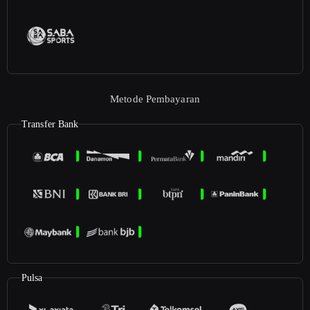
Metode Pembayaran
Transfer Bank
Pulsa