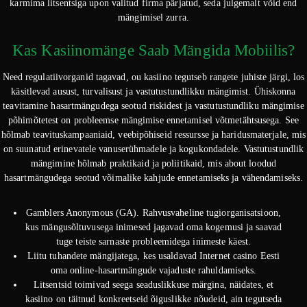
karmima litsentsiga upon valitud firma pärjatud, seda julgemalt võid end
mängimisel zurra.
Kas Kasiinomänge Saab Mängida Mobiilis?
Need regulatiivorganid tagavad, ou kasiino tegutseb rangete juhiste järgi, los
käsitlevad ausust, turvalisust ja vastutustundlikku mängimist. Ühiskonna
teavitamine hasartmängudega seotud riskidest ja vastutustundliku mängimise
põhimõtetest on probleemse mängimise ennetamisel võtmetähtsusega. See
hõlmab teavituskampaaniaid, veebipõhiseid ressursse ja haridusmaterjale, mis
on suunatud erinevatele vanuserühmadele ja kogukondadele. Vastutustundlik
mängimine hõlmab praktikaid ja poliitikaid, mis about loodud
hasartmängudega seotud võimalike kahjude ennetamiseks ja vähendamiseks.
Gamblers Anonymous (GA). Rahvusvaheline tugiorganisatsioon,
kus mängusõltuvusega inimesed jagavad oma kogemusi ja saavad
tuge teiste sarnaste probleemidega inimeste käest.
Liitu tuhandete mängijatega, kes usaldavad Internet casino Eesti
oma online-hasartmängude vajaduste rahuldamiseks.
Litsentsid toimivad seega seaduslikkuse märgina, näidates, et
kasiino on täitnud konkreetseid õiguslikke nõudeid, ain tegutseda