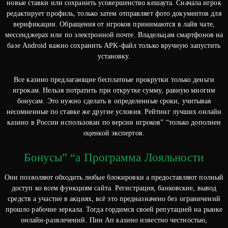
новые ставки или сохранить усовершенство кешаута. Сначала игрок
редактирует профиль, только затем отправляет фото документов для
верификации. Обращения от игроков принимаются в лайв чате,
мессенджерах или по электронной почте. Владельцам смартфонов на
базе Android важно сохранить APK-файл только вручную запустить
установку.
Все казино предлагающие бесплатные прокрутки только деньги
игрокам. Нельзя потратить при открутке сумму, равную многим
бонусам. Это нужно сделать в определенные сроки, учитывая
несомненные по ставке же другие условия. Рейтинг лучших онлайн
казино в России использован по версии игроков” “только дополнен
оценкой экспертов.
Бонусы” “а Программа Лояльности
Они позволяют обходить любые блокировки а предоставляют полный
доступ ко всем функциям сайта. Регистрация, банковские, вывод
средств а участие в акциях, всё это предназначено без ограничений
прошло рабочие зеркала. Тогда гордимся своей репутацией на рынке
онлайн-развлечений. Пин Ап казино известно честностью,