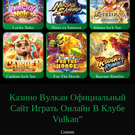
Lucky Neko
Ninja vs Samurai
Athena luck Spread
Caishen luck Spread
For The Horde
Rooster Rumble
Казино Вулкан Официальный
Сайт Играть Онлайн В Клубе
Vulkan”
Content