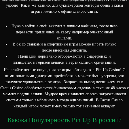
удобно. Как и же казино, для букмекерской конторы очень важны
играть именно с официального сайта.
Нужно войти а свой аккаунт в личном кабинете, госле чего
перевести приличные на карту например электронный
кошелек.
В бк со ставками а спортивные игры можно играть только
после внесения депозита.
Площадки нормально отображаются а смартфонах и
планшетах в горизонтальной а вертикальной ориентации.
Испытайте острые ощущения от игры а блэкджек в Pin-Up Casino! С
ними опытными дилерами пребезбожно можете быть уверены, что
получите удовольствие от игры. Запроса на вывод неснижаемых в
Cactus Casino обрабатываются финансовым отделом в течение 48 часов с
момент подачи заявки. Мудрое время зависит спасась загруженности
системы только выбранного метода однозначный. В Cactus Casino
каждый игрок может иметь только тот активный аккаунт.
Какова Популярность Pin Up В россии?