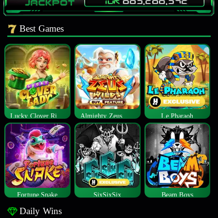
Best Games
Lucky Clover Riches
Almighty Zeus Wilds™
Le Pharaoh
Fortune Snake
SixSixSix
Beam Boys
Daily Wins