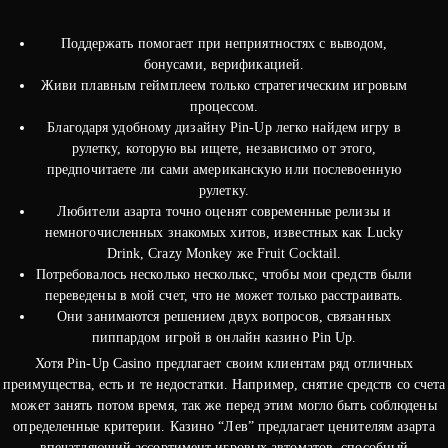
Поддержать помогает при неприятностях с выводом,
бонусами, верификацией.
Живи плавным геймплеем только стратегическим игровым
процессом.
Благодаря удобному дизайну Pin-Up легко найдем игру в
рулетку, которую вы ищете, независимо от этого,
предпочитаете ли сами американскую или послевоенную
рулетку.
Любители азарта точно оценят современные релизы и
немногочисленных знакомых хитов, известных как Lucky
Drink, Crazy Monkey же Fruit Cocktail.
Потребовалось несколько несколькс, чтобы мои средств были
переведены в мой счет, что не может только расстраивать.
Они занимаются решением двух вопросов, связанных
пиппардом игрой в онлайн казино Pin Up.
Хотя Pin-Up Casino предлагает своим клиентам ряд отличных
преимущества, есть и те недостатки. Например, снятие средств со счета
может занять потом время, так же перед этим могло быть соблюдены
определенные критерии. Казино “Лев” предлагает ценителям азарта
впечатляющий ассортимент игровых автоматов, способный