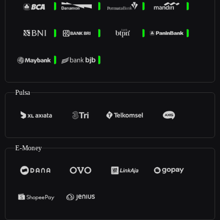
Pulsa
E-Money