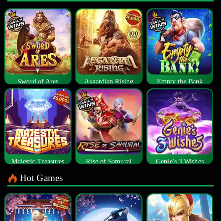
Sword of Ares
Asgardian Rising
Empty the Bank
Majestic Treasures
Rise of Samurai
Genie's 3 Wishes
Hot Games