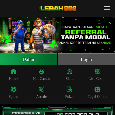
Beranda
Slot Online
Live Casino
Sportsbook
Arcade
Togel Online
Daftar
Login
Poker
Whatsapp
Home
Hot Games
Slots
Live Casino
Telegram
Sports
Arcade
Poker
Togel Online
Livechat