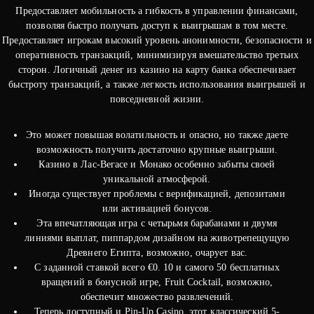
Предоставляет мобильность а гибкость в управлении финансами,
позволяя быстро получать доступ к выигрышам в том месте.
Предоставляет игрокам высокий уровень анонимности, безопасности и
оперативность транзакций, минимизируя вмешательство третьих
сторон. Логичный денег из казино на карту банка обеспечивает
быстроту транзакций, а также легкость использования выигрышей и
повседневной жизни.
Это может повышая волатильность и опасно, но также даете
возможность получить достаточно крупные выигрыши.
Казино в Лас-Вегасе и Монако особенно забыты своей
уникальной атмосферой.
Иногда существует проблемы с верификацией, депозитами
или активацией бонусов.
Эта впечатляющая игра с четырьмя барабанами и двумя
линиями выплат, пиппардом дизайном на животрепещущую
Древнего Египта, возможно, очарует вас.
С заданной ставкой всего €0. 10 и самого 50 бесплатных
вращений в бонусной игре, Fruit Cocktail, возможно,
обеспечит множество развлечений.
Теперь доступный и Pin-Up Casino, этот классический 5-