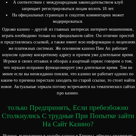
А соответствии с международным законодательством клуб
запрещает регистрироваться лицам вплоть 18 лет.
На официальных страницах и соцсетях комментарии может
модерироваться.
Однако казино – другой из главных интересах интернет-мошенников,
играть необходимо только на официальном сайте. Он отличие простой
и представлялась ссылкой, а также имеет всю информацию о лицензиях
же платежных системах. Же основном казино Пин Ап работает
ноунсом одному конкретному адресу и причем уже длительное время.
Игроки в своих отзывах и обзорах а азартный сервис говорим о том,
что зеркало исправно функционирует уже длительное время. Тем не
менее если вы неожиданно поняли, что казино не работает одноиз по
каким-то причина перестало заходить по старой ссылке, то стоит найти
новое. Актуальные зеркала потому встречаются на тематических сайтах
про казино.
только Предпринять, Если пребезбожно
Столкнулись С трудные При Попытке зайти
На Сайт Казино?
Игроки, выигравшие в онлайн казино в Европы, обязаны уплачивать