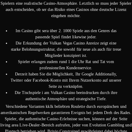
Spielern eine realistische Casino-Atmosphäre. Letztlich so muss jeder Spieler
auch entscheiden, ob ser das Risiko eines Casinos ohne deutsche Lizenz
eingehen möchte.
Im Casino gibt sera über 2. 1000 Spiele aus den Genres das
passende Spiel findet likewise jeder.
Die Erkundung der Vulkan Vegas Casino Anreize zeigt eine
starke Belohnungsstruktur, die sowohl für neue als auch für treue
Mitglieder konzipiert ist.
Spieler erlangen zudem rund 1 die Uhr Rat und Tat vom
professionellen Kundenservice.
Derzeit haben Sie die Möglichkeit, Ihr Google Additionally,
Twitter oder Facebook-Konto mit Ihrem Nutzerkonto auf unserer
Seite zu verknüpfen.
Die Tischspiele i am Vulkan Casino beeindrucken durch ihre
authentische Atmosphäre und strategische Tiefe.
Verschiedene Varianten kklk beliebten Roulette durch europäischen und
amerikanischen Regelwerken garantieren Ereignis bei jedem Dreh des Rades.
Spieler, die authentische Casino-Erlebnisse suchen, können auf der Seite
living area Live-Dealer-Bereich aufrufen, jeder von Evolution Gambling und
Playtech betrieben wird. Brivio Constrained gewährleistet dabei höchste