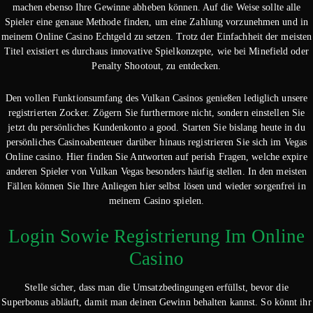
machen ebenso Ihre Gewinne abheben können. Auf die Weise sollte alle
Spieler eine genaue Methode finden, um eine Zahlung vorzunehmen und in
meinem Online Casino Echtgeld zu setzen. Trotz der Einfachheit der meisten
Titel existiert es durchaus innovative Spielkonzepte, wie bei Minefield oder
Penalty Shootout, zu entdecken.
Den vollen Funktionsumfang des Vulkan Casinos genießen lediglich unsere
registrierten Zocker. Zögern Sie furthermore nicht, sondern einstellen Sie
jetzt du persönliches Kundenkonto a good. Starten Sie bislang heute in du
persönliches Casinoabenteuer darüber hinaus registrieren Sie sich im Vegas
Online casino. Hier finden Sie Antworten auf perish Fragen, welche expire
anderen Spieler von Vulkan Vegas besonders häufig stellen. In den meisten
Fällen können Sie Ihre Anliegen hier selbst lösen und wieder sorgenfrei in
meinem Casino spielen.
Login Sowie Registrierung Im Online
Casino
Stelle sicher, dass man die Umsatzbedingungen erfüllst, bevor die
Superbonus abläuft, damit man deinen Gewinn behalten kannst. So könnt ihr