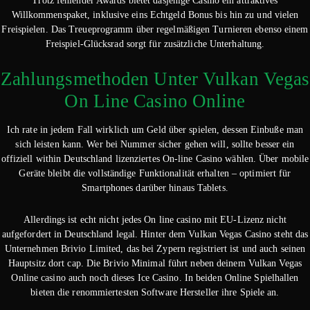
Trotz fehlender Awards bietet dasjenige Casino ein attraktives
Willkommenspaket, inklusive eins Echtgeld Bonus bis hin zu und vielen
Freispielen. Das Treueprogramm über regelmäßigen Turnieren ebenso einem
Freispiel-Glücksrad sorgt für zusätzliche Unterhaltung.
Zahlungsmethoden Unter Vulkan Vegas
On Line Casino Online
Ich rate in jedem Fall wirklich um Geld über spielen, dessen Einbuße man
sich leisten kann. Wer bei Nummer sicher gehen will, sollte besser ein
offiziell within Deutschland lizenziertes On-line Casino wählen. Über mobile
Geräte bleibt die vollständige Funktionalität erhalten – optimiert für
Smartphones darüber hinaus Tablets.
Allerdings ist echt nicht jedes On line casino mit EU-Lizenz nicht
aufgefordert in Deutschland legal. Hinter dem Vulkan Vegas Casino steht das
Unternehmen Brivio Limited, das bei Zypern registriert ist und auch seinen
Hauptsitz dort cap. Die Brivio Minimal führt neben deinem Vulkan Vegas
Online casino auch noch dieses Ice Casino. In beiden Online Spielhallen
bieten die renommiertesten Software Hersteller ihre Spiele an.