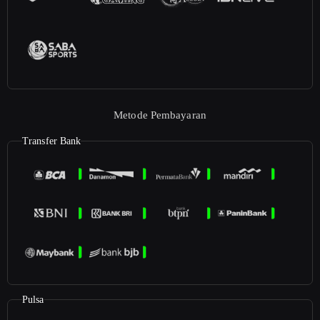
Metode Pembayaran
Transfer Bank
Pulsa