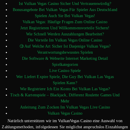
Ist Vulkan Vegas Casino Sicher Und Vertrauenswürdig?
Bonusangebote Bei Vulkan Vegas Für Spieler Aus Deutschland
Spielen Auch Sie Bei Vulkan Vegas!
Vulkan Vegas: Häufige Fragen Zum Online Casino
Jetzt Registrieren Und Willkommensvorteile Sichern!
Wie Schnell Werden Auszahlungen Bearbeitet?
Die Vorteile Im Vulkan Vegas Online Casino
🧐 Auf Welche Art Sicher Ist Dasjenige Vulkan Vegas?
Verantwortungsbewusstes Spielen
Die Software & Webseite Internet Marketing Detail
Spielkategorien
Live Casino Spiele
Wer Liefert Expire Spiele, Die Guy Bei Vulkan Las Vegas
Spielen Kann?
Wie Registriere Ich Ein Konto Bei Vulkan Las Vegas?
Tisch & Kartenspiele – Blackjack, Different Roulette Games Und
Mehr
Anleitung Zum Zocken Im Vulkan Vegas Live Casino
Vulkan Vegas Casino
Natürlich unterstützen wir im VulkanVegas Casino eine Auswahl von
Zahlungsmethoden, infolgedessen Sie möglichst anspruchslos Einzahlungen