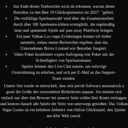
Am Ende dieses Testberichts wirst du erkennen, warum dieser
Betreiber zu den Best 10 Glücksspielseiten im 2025″ “gehört.
Die vielfältige Spieleauswahl wird über die Zusammenarbeit
durch über 100 Spieleentwicklern ermöglicht, die regelmäßig
neue und spannende Spiele auf pass away Plattform bringen.
Ein paar Vulkan Las vegas Erfahrungen konnte ich bisher
sammeln, sodass meine Recherchen ergeben, dass das
Unternehmen Brivio Limited wie Betreiber fungiert.
Video Poker kombiniert expire Aufregung von Poker mit der
Schnelligkeit von Spielautomaten.
Spieler können den Live-Chat nutzen, um sofortige
Unterstützung zu erhalten, und sich per E-Mail an das Support-
Team wenden.
Unsere Site wurde so entwickelt, dass sich perish Software automatisch a
good die Größe des verwendeten Bildschirms anpasst. Sie müssen sich
einfach nur über den Browser bei unserer Seite within Ihre Konto einloggen
und können danach alle Spiele der Seite von unterwegs genießen. Das Vulkan
Vegas Casino ist ein beliebter Anbieter von Online Glücksspiel, den Spieler
aus aller Welt zweck.