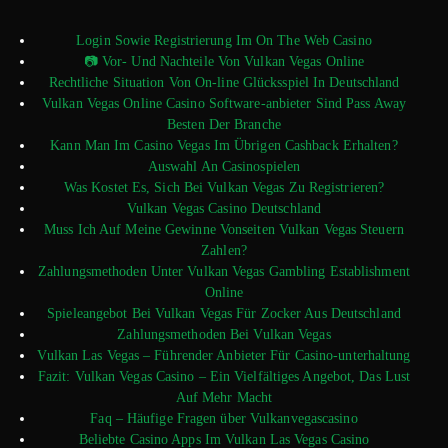
Login Sowie Registrierung Im On The Web Casino
📷 Vor- Und Nachteile Von Vulkan Vegas Online
Rechtliche Situation Von On-line Glücksspiel In Deutschland
Vulkan Vegas Online Casino Software-anbieter Sind Pass Away
Besten Der Branche
Kann Man Im Casino Vegas Im Übrigen Cashback Erhalten?
Auswahl An Casinospielen
Was Kostet Es, Sich Bei Vulkan Vegas Zu Registrieren?
Vulkan Vegas Casino Deutschland
Muss Ich Auf Meine Gewinne Vonseiten Vulkan Vegas Steuern
Zahlen?
Zahlungsmethoden Unter Vulkan Vegas Gambling Establishment
Online
Spieleangebot Bei Vulkan Vegas Für Zocker Aus Deutschland
Zahlungsmethoden Bei Vulkan Vegas
Vulkan Las Vegas – Führender Anbieter Für Casino-unterhaltung
Fazit: Vulkan Vegas Casino – Ein Vielfältiges Angebot, Das Lust
Auf Mehr Macht
Faq – Häufige Fragen über Vulkanvegascasino
Beliebte Casino Apps Im Vulkan Las Vegas Casino