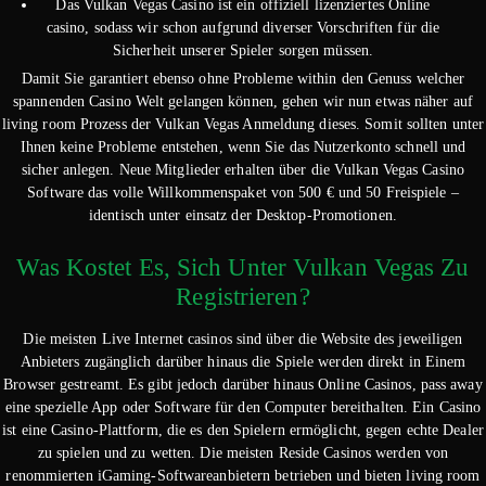
Das Vulkan Vegas Casino ist ein offiziell lizenziertes Online
casino, sodass wir schon aufgrund diverser Vorschriften für die
Sicherheit unserer Spieler sorgen müssen.
Damit Sie garantiert ebenso ohne Probleme within den Genuss welcher
spannenden Casino Welt gelangen können, gehen wir nun etwas näher auf
living room Prozess der Vulkan Vegas Anmeldung dieses. Somit sollten unter
Ihnen keine Probleme entstehen, wenn Sie das Nutzerkonto schnell und
sicher anlegen. Neue Mitglieder erhalten über die Vulkan Vegas Casino
Software das volle Willkommenspaket von 500 € und 50 Freispiele –
identisch unter einsatz der Desktop-Promotionen.
Was Kostet Es, Sich Unter Vulkan Vegas Zu
Registrieren?
Die meisten Live Internet casinos sind über die Website des jeweiligen
Anbieters zugänglich darüber hinaus die Spiele werden direkt in Einem
Browser gestreamt. Es gibt jedoch darüber hinaus Online Casinos, pass away
eine spezielle App oder Software für den Computer bereithalten. Ein Casino
ist eine Casino-Plattform, die es den Spielern ermöglicht, gegen echte Dealer
zu spielen und zu wetten. Die meisten Reside Casinos werden von
renommierten iGaming-Softwareanbietern betrieben und bieten living room