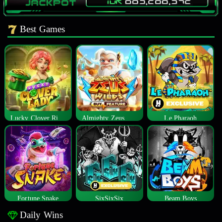
Best Games
Lucky Clover Riches
Almighty Zeus Wilds™
Le Pharaoh
Fortune Snake
SixSixSix
Beam Boys
Daily Wins