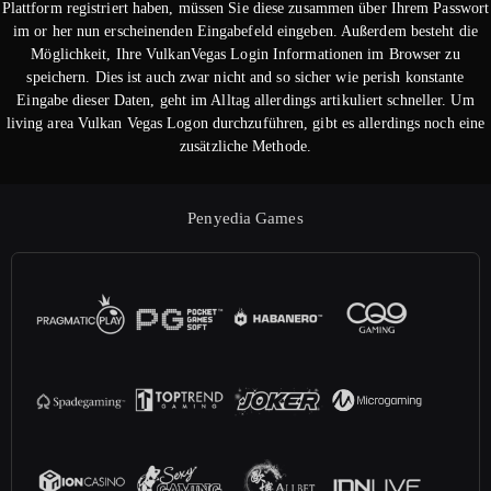
Plattform registriert haben, müssen Sie diese zusammen über Ihrem Passwort
im or her nun erscheinenden Eingabefeld eingeben. Außerdem besteht die
Möglichkeit, Ihre VulkanVegas Login Informationen im Browser zu
speichern. Dies ist auch zwar nicht and so sicher wie perish konstante
Eingabe dieser Daten, geht im Alltag allerdings artikuliert schneller. Um
living area Vulkan Vegas Logon durchzuführen, gibt es allerdings noch eine
zusätzliche Methode.
Penyedia Games