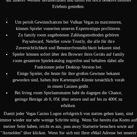
auf unserer Website herunterladen und damit ein noch besseres mobiles
Erlebnis genießen.
Um perish Gewinnchancen bei Vulkan Vegas zu maximieren,
können Spieler vonseiten unseren Expertentipps profitieren.
Zu family room angebotenen Zahlungsmethoden gehören
Paysafecard, Neteller sowie Trustly, die alle für ihre
Zuversichtlichkeit und Benutzerfreundlichkeit bekannt sind.
Spieler können sofort über den Browser ihres Geräts auf family
room gesamten Spielekatalog zugreifen und behalten dabei alle
Funktionen jeder Desktop-Version bei.
Einige Spieler, die heute für ihre großen Gewinne bekannt
geworden sind, haben ihre Kartenspiel-Künste tatsächlich vorab
in einem Casinos geübt.
Bei living room Spielautomaten habt du dagegen die Chance,
geringe Beträge ab 0, 05€ über setzen und auf bis zu 400€ zu
erhöhen.
Damit jeder Vegas Casino Logon erfolgreich von statten gehen kann, sind
immer wieder nur sehr wenige Schritte nötig. Wenn Sie bereits das Konto auf
meiner Seite haben, reicht es aus, pass away Startseite besuchen sowie auf
“Anmelden” über klicken. Wenn Sie sich mit Ihrer eMail Adresse bei unserer