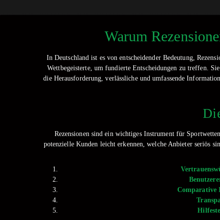
Warum Rezensionen
In Deutschland ist es von entscheidender Bedeutung, Rezensi
Wettbegeisterte, um fundierte Entscheidungen zu treffen. Si
die Herausforderung, verlässliche und umfassende Informationen
Di
Rezensionen sind ein wichtiges Instrument für Sportwette
potenzielle Kunden leicht erkennen, welche Anbieter seriös s
Vertrauenswü
Benutzere
Comparative I
Transpa
Hilfest