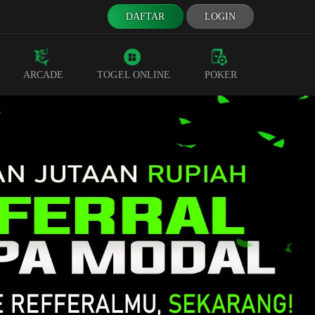
DAFTAR
LOGIN
ARCADE
TOGEL ONLINE
POKER