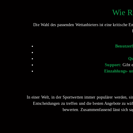
Wie R
Die Wahl des passenden Wettanbieters ist eine kritische E
Benutzerf
Qu
Support:
Gibt e
Einzahlungs- u
In einer Welt, in der Sportwetten immer populärer werden, si
Entscheidungen zu treffen und die besten Angebote zu wähl
bewerten. Zusammenfassend lässt sich sa