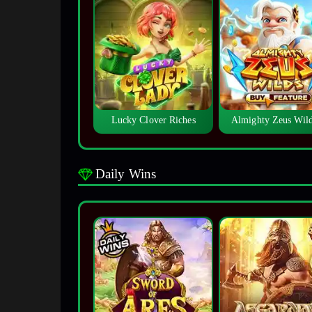
Lucky Clover Riches
Almighty Zeus Wi
Daily Wins