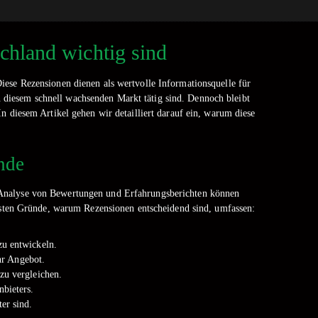
hland wichtig sind
iese Rezensionen dienen als wertvolle Informationsquelle für
n diesem schnell wachsenden Markt tätig sind. Dennoch bleibt
In diesem Artikel gehen wir detailliert darauf ein, warum diese
nde
ie Analyse von Bewertungen und Erfahrungsberichten können
igsten Gründe, warum Rezensionen entscheidend sind, umfassen:
zu entwickeln.
hr Angebot.
zu vergleichen.
nbieters.
er sind.