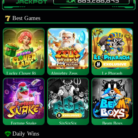
Best Games
Lucky Clover Riches
Almighty Zeus Wilds™
Le Pharaoh
Fortune Snake
SixSixSix
Beam Boys
Daily Wins