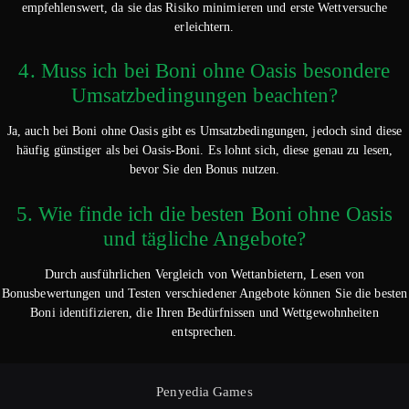
empfehlenswert, da sie das Risiko minimieren und erste Wettversuche
erleichtern.
4. Muss ich bei Boni ohne Oasis besondere
Umsatzbedingungen beachten?
Ja, auch bei Boni ohne Oasis gibt es Umsatzbedingungen, jedoch sind diese
häufig günstiger als bei Oasis-Boni. Es lohnt sich, diese genau zu lesen,
bevor Sie den Bonus nutzen.
5. Wie finde ich die besten Boni ohne Oasis
und tägliche Angebote?
Durch ausführlichen Vergleich von Wettanbietern, Lesen von
Bonusbewertungen und Testen verschiedener Angebote können Sie die besten
Boni identifizieren, die Ihren Bedürfnissen und Wettgewohnheiten
entsprechen.
Penyedia Games