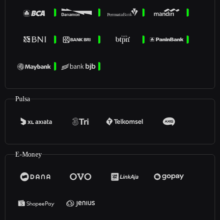
Pulsa
E-Money