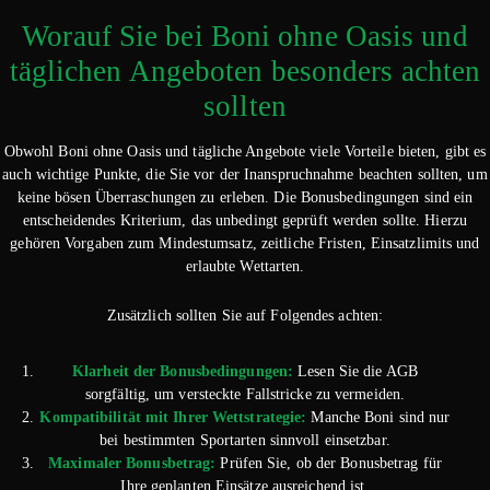
Worauf Sie bei Boni ohne Oasis und
täglichen Angeboten besonders achten
sollten
Obwohl Boni ohne Oasis und tägliche Angebote viele Vorteile bieten, gibt es
auch wichtige Punkte, die Sie vor der Inanspruchnahme beachten sollten, um
keine bösen Überraschungen zu erleben. Die Bonusbedingungen sind ein
entscheidendes Kriterium, das unbedingt geprüft werden sollte. Hierzu
gehören Vorgaben zum Mindestumsatz, zeitliche Fristen, Einsatzlimits und
erlaubte Wettarten.
Zusätzlich sollten Sie auf Folgendes achten:
Klarheit der Bonusbedingungen:
Lesen Sie die AGB
sorgfältig, um versteckte Fallstricke zu vermeiden.
Kompatibilität mit Ihrer Wettstrategie:
Manche Boni sind nur
bei bestimmten Sportarten sinnvoll einsetzbar.
Maximaler Bonusbetrag:
Prüfen Sie, ob der Bonusbetrag für
Ihre geplanten Einsätze ausreichend ist.