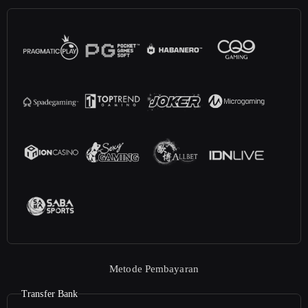
Metode Pembayaran
Transfer Bank