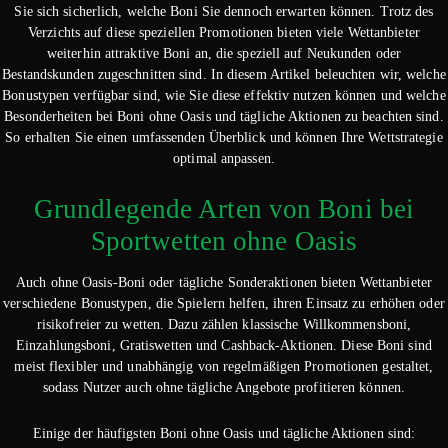
Sie sich sicherlich, welche Boni Sie dennoch erwarten können. Trotz des
Verzichts auf diese speziellen Promotionen bieten viele Wettanbieter
weiterhin attraktive Boni an, die speziell auf Neukunden oder
Bestandskunden zugeschnitten sind. In diesem Artikel beleuchten wir, welche
Bonustypen verfügbar sind, wie Sie diese effektiv nutzen können und welche
Besonderheiten bei Boni ohne Oasis und tägliche Aktionen zu beachten sind.
So erhalten Sie einen umfassenden Überblick und können Ihre Wettstrategie
optimal anpassen.
Grundlegende Arten von Boni bei
Sportwetten ohne Oasis
Auch ohne Oasis-Boni oder tägliche Sonderaktionen bieten Wettanbieter
verschiedene Bonustypen, die Spielern helfen, ihren Einsatz zu erhöhen oder
risikofreier zu wetten. Dazu zählen klassische Willkommensboni,
Einzahlungsboni, Gratiswetten und Cashback-Aktionen. Diese Boni sind
meist flexibler und unabhängig von regelmäßigen Promotionen gestaltet,
sodass Nutzer auch ohne tägliche Angebote profitieren können.
Einige der häufigsten Boni ohne Oasis und tägliche Aktionen sind: