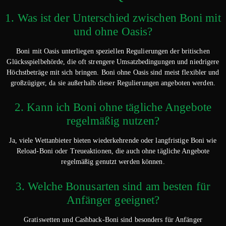
1. Was ist der Unterschied zwischen Boni mit
und ohne Oasis?
Boni mit Oasis unterliegen speziellen Regulierungen der britischen
Glücksspielbehörde, die oft strengere Umsatzbedingungen und niedrigere
Höchstbeträge mit sich bringen. Boni ohne Oasis sind meist flexibler und
großzügiger, da sie außerhalb dieser Regulierungen angeboten werden.
2. Kann ich Boni ohne tägliche Angebote
regelmäßig nutzen?
Ja, viele Wettanbieter bieten wiederkehrende oder langfristige Boni wie
Reload-Boni oder Treueaktionen, die auch ohne tägliche Angebote
regelmäßig genutzt werden können.
3. Welche Bonusarten sind am besten für
Anfänger geeignet?
Gratiswetten und Cashback-Boni sind besonders für Anfänger