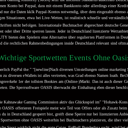
enen Konto bei Paypal, dass mit einem Bankkonto oder allerdings einer Kreditk
nd nur die Daten kklk Paypal-Kontos notwendig, über dem eingezahlt ebenso a
gen Situationen, etwa bei Live-Wetten, ist realistisch schnelle und verständlic
chriften nicht befolgen. Internationale Buchmacher abgerechnet deutsche G
elbst oder über Dritte sperren lassen. Jeder in Deutschland lizenzierte Wettan
UTY bieten den Spielern eine Alternative über regulierten Plattformen in De
d die rechtlichen Rahmenbedingungen inside Deutschland relevant sind oftma
Wichtige Sportwetten Events Ohne Oasi
neuerlich PayPal the.” “[newline]Nach diversen Umstellungen online marketin
 zu diversen eWallets ist alles vertreten, was Grad ebenso Namen loath. Bet3
gsverkehr 1er der tollsten Bookies am (Online-)Markt. Das ist auch dieser G
ieten. Die Sperrsoftware OASIS überwacht die Einhaltung eben dieser besch
t die Kahnawake Gaming Commission aktiv das Glücksspiel im” “Hohawk-Kons
e OASIS offerieren Freispiele meist wie Teil von Offers oder als Zusatz be
du in Deutschland gesperrt bist, greift diese Sperre nur bei lizenzierten Anbi
Sportwetten ohne OASIS weiterhin bei Buchmachern platzieren, die über vie
sche Sport wirklich nicht die erste Geige. Fußball Bundesliga sucht, wird bei