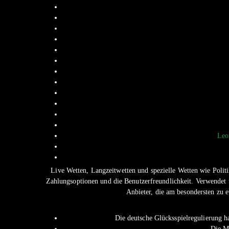
Leo
Live Wetten, Langzeitwetten und spezielle Wetten wie Polit
Zahlungsoptionen und die Benutzerfreundlichkeit. Verwendet u
Anbieter, die am besondersten zu eu
Die deutsche Glücksspielregulierung h
Die M