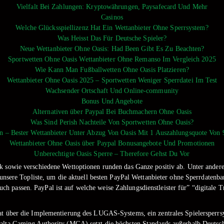
Vielfalt Bei Zahlungen: Kryptowährungen, Paysafecard Und Mehr
Casinos
Welche Glücksspiellizenz Hat Ein Wettanbieter Ohne Sperrsystem?
Was Heisst Das Für Deutsche Spieler?
Neue Wettanbieter Ohne Oasis: Had Been Gibt Es Zu Beachten?
Sportwetten Ohne Oasis Wettanbieter Ohne Remanso Im Vergleich 2025
Wie Kann Man Fußballwetten Ohne Oasis Platzieren?
Wettanbieter Ohne Oasis 2025 – Sportwetten Weniger Sperrdatei Im Test
Wachsender Ortschaft Und Online-community
Bonus Und Angebote
Alternativen über Paypal Bei Buchmachern Ohne Oasis
Was Sind Perish Nachteile Von Sportwetten Ohne Oasis?
n – Bester Wettanbieter Unter Abzug Von Oasis Mit 1 Auszahlungsquote Von
Wettanbieter Ohne Oasis über Paypal Bonusangebote Und Promotionen
Unberechtigte Oasis Sperre – Therefore Gehst Du Vor
ik sowie verschiedene Wettoptionen runden das Ganze positiv ab. Unter andere
nsere Topliste, um die aktuell besten PayPal Wettanbieter ohne Sperrdatenban
ch passen. PayPal ist auf welche weise Zahlungsdienstleister für” “digitale Tr
at über die Implementierung des LUGAS-Systems, ein zentrales Spielersperrs
alta Gaming Authority (MGA) setzt die höchsten Standards außerhalb Deutsch