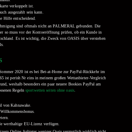
arte verkoppelt ist.
uch ausgezahlt sein kann.
he Hilfe entscheidend.
enehmigung sind oftmals nicht an PALMERAL gebunden. Die
bieter so muss vor der Kontoeröffnung prüfen, ob ein Kunde in
utschland. Es ist wichtig, die Zweck von OASIS über verstehen
ls.
s
g Sommer 2020 ist es bei Bet-at-Home zur PayPal-Rückkehr im
65 ist perish Nr eins in meinem großen Wettanbieter-Vergleich
rund, weshalb besonders ein paar neuere Bookies PayPal am
lossenen Regeln
sportwetten seiten ohne oasis
.
il von Kahnawake.
im Willkommensbonus.
etern.
le werthaltige EU-Lizenz verfügen.
 einem Online Anbieter weniger Oasis vermutlich wirklich nicht