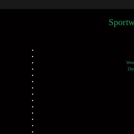
Sportw
Wett
Die