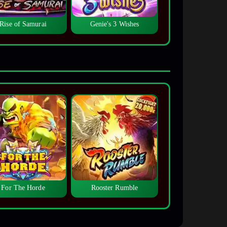
Rise of Samurai
Genie's 3 Wishes
For The Horde
Rooster Rumble