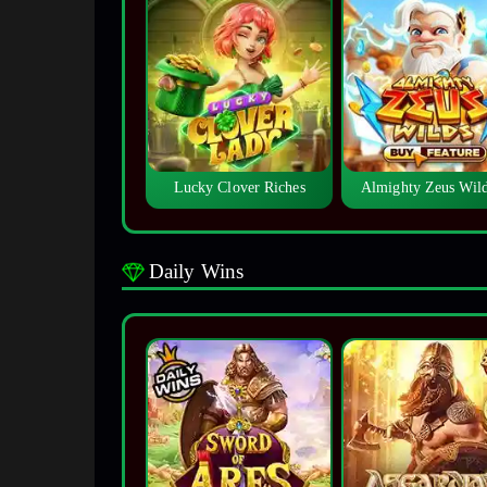
Lucky Clover Riches
Almighty Zeus Wi
Daily Wins