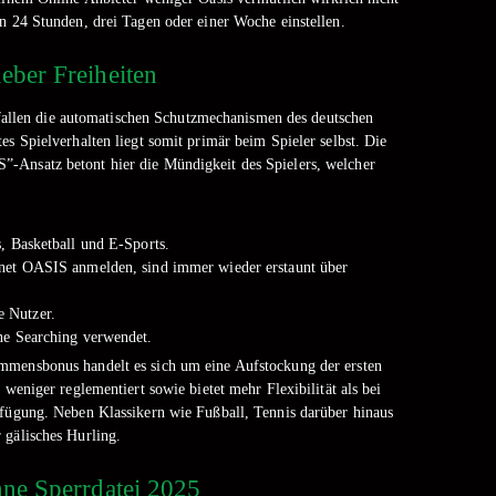
on 24 Stunden, drei Tagen oder einer Woche einstellen.
ber Freiheiten
fallen die automatischen Schutzmechanismen des deutschen
es Spielverhalten liegt somit primär beim Spieler selbst. Die
-Ansatz betont hier die Mündigkeit des Spielers, welcher
s, Basketball und E-Sports.
hnet OASIS anmelden, sind immer wieder erstaunt über
e Nutzer.
ine Searching verwendet.
mmensbonus handelt es sich um eine Aufstockung der ersten
eniger reglementiert sowie bietet mehr Flexibilität als bei
erfügung. Neben Klassikern wie Fußball, Tennis darüber hinaus
 gälisches Hurling.
ne Sperrdatei 2025