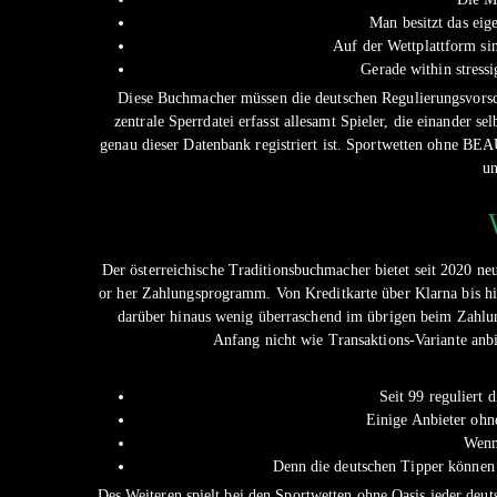
Man besitzt das eig
Auf der Wettplattform si
Gerade within stressi
Diese Buchmacher müssen die deutschen Regulierungsvors
zentrale Sperrdatei erfasst allesamt Spieler, die einander s
genau dieser Datenbank registriert ist. Sportwetten ohne BEA
un
Der österreichische Traditionsbuchmacher bietet seit 2020 
or her Zahlungsprogramm. Von Kreditkarte über Klarna bis hin
darüber hinaus wenig überraschend im übrigen beim Zahlun
Anfang nicht wie Transaktions-Variante anb
Seit 99 regulier
Einige Anbieter ohn
Wenn 
Denn die deutschen Tipper können 
Des Weiteren spielt bei den Sportwetten ohne Oasis jeder deut