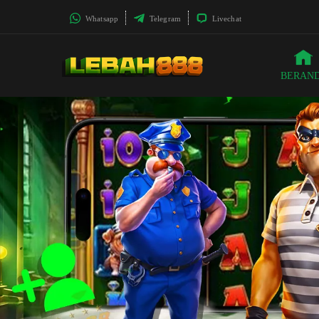
Whatsapp
Telegram
Livechat
BERAN