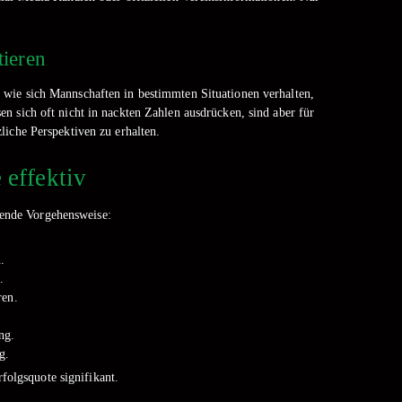
tieren
wie sich Mannschaften in bestimmten Situationen verhalten,
n sich oft nicht in nackten Zahlen ausdrücken, sind aber für
liche Perspektiven zu erhalten.
 effektiv
gende Vorgehensweise:
.
.
ren.
ng.
g.
folgsquote signifikant.