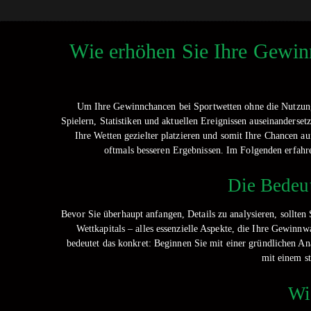
Wie erhöhen Sie Ihre Gewinn
Um Ihre Gewinnchancen bei Sportwetten ohne die Nutzung vo
Spielern, Statistiken und aktuellen Ereignissen auseinanders
Ihre Wetten gezielter platzieren und somit Ihre Chancen au
oftmals besseren Ergebnissen. Im Folgenden erfahre
Die Bedeu
Bevor Sie überhaupt anfangen, Details zu analysieren, sollte
Wettkapitals – alles essenzielle Aspekte, die Ihre Gewinn
bedeutet das konkret: Beginnen Sie mit einer gründlichen An
mit einem s
Wi