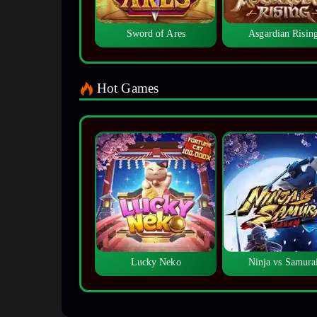
Sword of Ares
Asgardian Risin
Hot Games
Lucky Neko
Ninja vs Samura