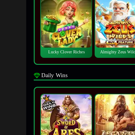
Lucky Clover Riches
Almighty Zeus Wi
Daily Wins