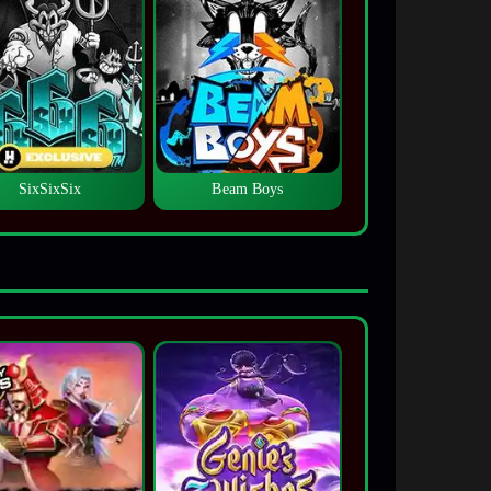
SixSixSix
Beam Boys