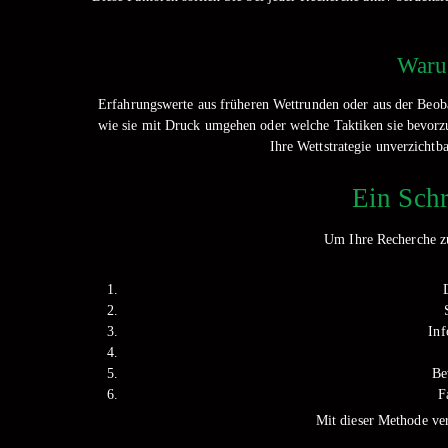
Warum
Erfahrungswerte aus früheren Wettrunden oder aus der Beob
wie sie mit Druck umgehen oder welche Taktiken sie bevorzug
Ihre Wettstrategie unverzichtb
Ein Schr
Um Ihre Recherche zu
Inf
Be
F
Mit dieser Methode ver