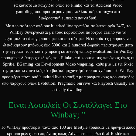
τα καινοτόμα παιχνίδια όπως το Plinko και τα Accident Video
gambling, που προσφέρουν μια εναλλακτική και συχνά πιο
διαδραστική εμπειρία παιχνιδιού.
Με περισσότερα από one hundred live τραπέζια σε λειτουργία 24/7, το
WinBay συνεργάζεται με τους κορυφαίους παρόχους casino για να
εξασφαλίσει άψογη ποιότητα και αμεσότητα. Νέοι παίκτες μπορούν να
διεκδικήσουν μπόνους έως 500€ και 2 hundred δωρεάν περιστροφές μετά
την εγγραφή τους και την πρώτη κατάθεση winbay evaluation. Το WinBay
προσφέρει διάφορες εκδοχές του Plinko από κορυφαίους παρόχους όπως οι
Spribe, BGaming και Development Video wagering, κάθε μία με τις δικές
της μοναδικές πινελιές στο βασικό μηχανισμό του παιχνιδιού. Το WinBay
προσφέρει πάνω από hundred live τραπέζια με πραγματικούς κρουπιέρηδες
από παρόχους όπως Evolution, Pragmatic Survive και Playtech Usually are
actually dwelling.
Είναι Ασφαλείς Οι Συναλλαγές Στο
Winbay; ”
Το WinBay προσφέρει πάνω από 100 are lifestyle τραπέζια με πραγματικούς
κρουπιέρηδες από παρόχους όπως Advancement, Practical Reside και