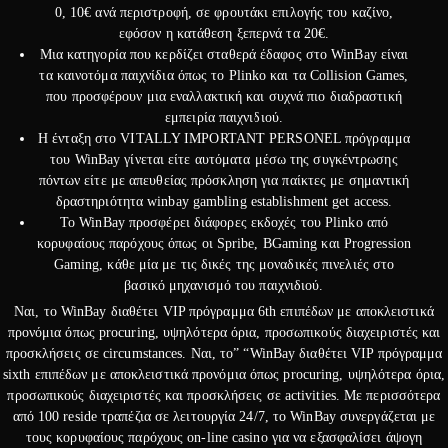
0, 10€ ανά περιστροφή, σε φρουτάκι επιλογής του καζίνο,
εφόσον η κατάθεση ξεπερνά τα 20€.
Μια κατηγορία που κερδίζει σταθερά έδαφος στο WinBay είναι
τα καινοτόμα παιχνίδια όπως το Plinko και τα Collision Games,
που προσφέρουν μια εναλλακτική και συχνά πιο διαδραστική
εμπειρία παιχνιδιού.
Η ένταξη στο VITALLY IMPORTANT PERSONEL πρόγραμμα
του WinBay γίνεται είτε αυτόματα μέσω της συγκέντρωσης
πόντων είτε με απευθείας πρόσκληση για παίκτες με σημαντική
δραστηριότητα winbay gambling establishment get access.
Το WinBay προσφέρει διάφορες εκδοχές του Plinko από
κορυφαίους παρόχους όπως οι Spribe, BGaming και Progression
Gaming, κάθε μία με τις δικές της μοναδικές πινελιές στο
βασικό μηχανισμό του παιχνιδιού.
Ναι, το WinBay διαθέτει VIP πρόγραμμα 6th επιπέδων με αποκλειστικά
προνόμια όπως procuring, υψηλότερα όρια, προσωπικούς διαχειριστές και
προσκλήσεις σε circumstances. Ναι, το” “WinBay διαθέτει VIP πρόγραμμα
sixth επιπέδων με αποκλειστικά προνόμια όπως procuring, υψηλότερα όρια,
προσωπικούς διαχειριστές και προσκλήσεις σε activities. Με περισσότερα
από 100 reside τραπέζια σε λειτουργία 24/7, το WinBay συνεργάζεται με
τους κορυφαίους παρόχους on-line casino για να εξασφαλίσει άψογη