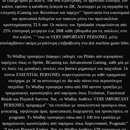
of charge spins με αξία 0, 10€ ανά περιστροφή, σε φρουτάκι επιλογής του
καζίνο, εφόσον η κατάθεση ξεπερνά τα 20€. Λειτουργεί με τη σφραγίδα τη
επιτροπή iGaming των Φιλιππίνων και παρέχει” “προστασία στα οικονομικά
και προσωπικά δεδομένα των παικτών μέσω του πρωτοκόλλου
κρυπτογράφησης TLS one. Οι παίκτες του Spinlander επωφελούνται από
25% επιστροφή μετρητών έως 200€ κάθε εβδομάδα για τις απώλειες στο
live καζίνο, ” “ενώ τα VERY IMPORTANT PERSONEL μέλη
απολαμβάνουν ακόμη μεγαλύτερη επιβράβευση στα slot machine game titles.
Το WinBay προσφέρει διάφορες εκδοχές του Plinko από κορυφαίους
παρόχους όπως οι Spribe, BGaming και Advancement Gaming, κάθε μία με
τις δικές της μοναδικές πινελιές στο βασικό μηχανισμό του παιχνιδιού. Οι
πόντοι ESSENTIAL PERSONEL συγκεντρώνονται με κάθε πραγματικό
στοίχημα, με 1€ να αντιστοιχεί σε the solo πόντο στα περισσότερα
παιχνίδια. Το WinBay προσφέρει πάνω από 100 survive τραπέζια με
πραγματικούς κρουπιέρηδες από παρόχους όπως Evolution, Functional
Reside και Playtech Survive. Ναι, το WinBay διαθέτει VERY IMPORTANT
PERSONEL πρόγραμμα” “six επιπέδων με αποκλειστικά προνόμια όπως
procuring, υψηλότερα όρια, προσωπικούς διαχειριστές και προσκλήσεις σε
programs. Το WinBay προσφέρει πάνω από 1 100 live τραπέζια με
πραγματικούς κρουπιέρηδες από παρόχους όπως Improvement, Pragmatic”
“Live και Playtech Endure. Ναι, το WinBay διαθέτει VIP πρόγραμμα six