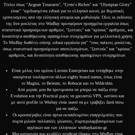
Τίτλοι όπως “Aegean Treasures”, “Crete’s Riches” και “Olympian Glory”
είναι” “σχεδιασμένοι ειδικά για το ελληνικό κοινό, με θεματικές
εμπνευσμένες από την ελληνική ιστορία και μυθολογία. Όλες οι εκδόσεις
της live ρουλέτας στο WinBay προσφέρουν προηγμένα εργαλεία όπως
στατιστικά προηγούμενων αριθμών, “ζεστούς” και “κρύους” αριθμούς, και
δυνατότητα αποθήκευσης αγαπημένων στοιχημάτων για μελλοντική χρήση.
Το WinBay διαθέτει επίσης ειδικά εργαλεία για” “τους παίκτες ρουλέτας,
όπως στατιστικά προηγούμενων αποτελεσμάτων, “ζεστούς” και “κρύους”
αριθμούς, και δυνατότητα αποθήκευσης αγαπημένων στοιχημάτων.
Είναι μέλος του ομίλου Liernin Enterprises και εντάχθηκε στην
οικογένεια τουλάχιστον άλλων eighty brand names, όπως είναι
το Magius, το Beteum, το Robocat και το Wildrobin.
Από μεριάς μου θα προτιμούσα να μπορώ να παίξω στην
Evolution και την Practical χωρίς να χρειαστώ VPN, ωστόσο και
με αυτό profile το Winbay είναι ικανό να με τραβήξει ξανά πίσω
για να παίξω.
Οι κρουπιέρηδες είναι άρτια εκπαιδευμένοι επαγγελματίες που
συχνά μιλούν πολλαπλές γλώσσες, συμπεριλαμβανομένων των
αγγλικών και των ελληνικών winbaykazino-gr.
Μια κατηγορία που κερδίζει σταθερά έδαφος στο WinBay είναι