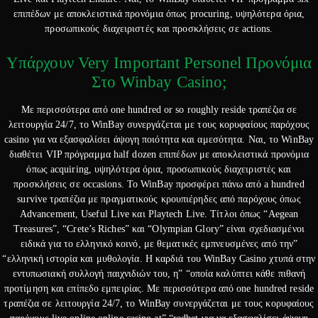
επιπέδων με αποκλειστικά προνόμια όπως procuring, υψηλότερα όρια,
προσωπικούς διαχειριστές και προσκλήσεις σε actions.
Υπάρχουν Very Important Personel Προνόμια
Στο Winbay Casino;
Με περισσότερα από one hundred or so roughly reside τραπέζια σε
λειτουργία 24/7, το WinBay συνεργάζεται με τους κορυφαίους παρόχους
casino για να εξασφαλίσει άψογη ποιότητα και αμεσότητα. Ναι, το WinBay
διαθέτει VIP πρόγραμμα half dozen επιπέδων με αποκλειστικά προνόμια
όπως acquiring, υψηλότερα όρια, προσωπικούς διαχειριστές και
προσκλήσεις σε occasions. Το WinBay προσφέρει πάνω από a hundred
survive τραπέζια με πραγματικούς κρουπιέρηδες από παρόχους όπως
Advancement, Useful Live και Playtech Live. Τίτλοι όπως “Aegean
Treasures”, “Crete’s Riches” και “Olympian Glory” είναι σχεδιασμένοι
ειδικά για το ελληνικό κοινό, με θεματικές εμπνευσμένες από την”
“ελληνική ιστορία και μυθολογία. Η καρδιά του WinBay Casino χτυπά στην
εντυπωσιακή συλλογή παιχνιδιών του, η” “οποία καλύπτει κάθε πιθανή
προτίμηση και επίπεδο εμπειρίας. Με περισσότερα από one hundred reside
τραπέζια σε λειτουργία 24/7, το WinBay συνεργάζεται με τους κορυφαίους