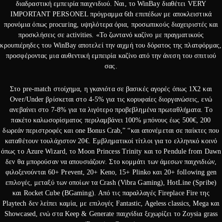
διαδραστική εμπειρία παιχνιδιού. Ναι, το WinBay διαθέτει VERY
IMPORTANT PERSONEL πρόγραμμα 6th επιπέδων με αποκλειστικά
προνόμια όπως procuring, υψηλότερα όρια, προσωπικούς διαχειριστές και
προσκλήσεις σε activities. «Το ζωντανό καζίνο με πραγματικούς
κρουπιέρηδες του WinBay αποτελεί την αιχμή του δόρατος της πλατφόρμας,
προσφέροντας μια αυθεντική εμπειρία καζίνο από την άνεση του σπιτιού
σας.
Στο pre-match στοίχημα, η γκανιότα σε βασικές αγορές όπως 1Χ2 και
Over/Under βρίσκεται στο 4-5% για τις κορυφαίες διοργανώσεις, ενώ
ανεβαίνει στο 7-8% για τα λιγότερο προβεβλημένα πρωταθλήματα. Το
πακέτο καλωσορίσματος περιλαμβάνει 100% μπόνους έως 500€, 200
δωρεάν περιστροφές και one Bonus Crab,” “και απονέμεται σε παίκτες που
καταθέτουν τουλάχιστον 20€. Εμβληματικοί τίτλοι για το ελληνικό κοινό
όπως το Azure Wizard, το Moon Princess Trinity και το Pendule from Dawn
δεν θα μπορούσαν να απουσιάζουν. Στο κομμάτι των άμεσων παιχνιδιών,
φιλοξενούνται 60+ Prevent, 20+ Keno, 15+ Plinko και 20+ following gen
επιλογές, μεταξύ των οποίων τα Crash (Vibra Gaming), HotLine (Spribe)
και Rocket Cube (BGaming). Από τις παραλλαγές Fireplace Fire της
Playtech δεν λείπει καμία, με επιλογές Fantastic, Ageless classics, Mega και
Showcased, ενώ στα Keep & Generate παιχνίδια ξεχωρίζει το Zoysia grass