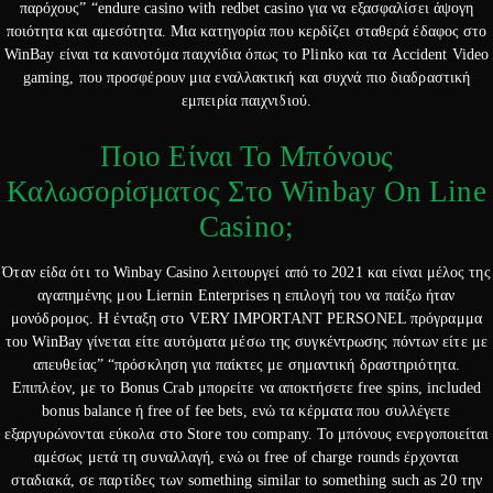
παρόχους” “endure casino with redbet casino για να εξασφαλίσει άψογη
ποιότητα και αμεσότητα. Μια κατηγορία που κερδίζει σταθερά έδαφος στο
WinBay είναι τα καινοτόμα παιχνίδια όπως το Plinko και τα Accident Video
gaming, που προσφέρουν μια εναλλακτική και συχνά πιο διαδραστική
εμπειρία παιχνιδιού.
Ποιο Είναι Το Μπόνους
Καλωσορίσματος Στο Winbay On Line
Casino;
Όταν είδα ότι το Winbay Casino λειτουργεί από το 2021 και είναι μέλος της
αγαπημένης μου Liernin Enterprises η επιλογή του να παίξω ήταν
μονόδρομος. Η ένταξη στο VERY IMPORTANT PERSONEL πρόγραμμα
του WinBay γίνεται είτε αυτόματα μέσω της συγκέντρωσης πόντων είτε με
απευθείας” “πρόσκληση για παίκτες με σημαντική δραστηριότητα.
Επιπλέον, με το Bonus Crab μπορείτε να αποκτήσετε free spins, included
bonus balance ή free of fee bets, ενώ τα κέρματα που συλλέγετε
εξαργυρώνονται εύκολα στο Store του company. Το μπόνους ενεργοποιείται
αμέσως μετά τη συναλλαγή, ενώ οι free of charge rounds έρχονται
σταδιακά, σε παρτίδες των something similar to something such as 20 την