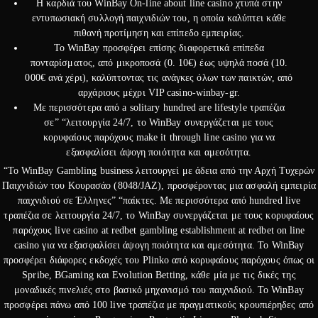
Η καρδιά του WinBay On-line about line casino χτυπά στην
εντυπωσιακή συλλογή παιχνιδιών του, η οποία καλύπτει κάθε
πιθανή προτίμηση και επίπεδο εμπειρίας.
Το WinBay προσφέρει επίσης διαφορετικά επίπεδα
πονταρίσματος, από μικροποσά (0. 10€) έως υψηλά ποσά (10.
000€ ανά χέρι), καλύπτοντας τις ανάγκες όλων των παικτών, από
αρχάριους μέχρι VIP casino-winbay-gr.
Με περισσότερα από a solitary hundred are lifestyle τραπέζια
σε” “λειτουργία 24/7, το WinBay συνεργάζεται με τους
κορυφαίους παρόχους make it through line casino για να
εξασφαλίσει άψογη ποιότητα και αμεσότητα.
“Το WinBay Gambling business λειτουργεί με άδεια από την Αρχή Τυχερών
Παιχνιδιών του Κουρασάο (8048/JAZ), προσφέροντας μια ασφαλή εμπειρία
παιχνιδιού σε Έλληνες” “παίκτες. Με περισσότερα από hundred live
τραπέζια σε λειτουργία 24/7, το WinBay συνεργάζεται με τους κορυφαίους
παρόχους live casino at redbet gambling establishment at redbet on line
casino για να εξασφαλίσει άψογη ποιότητα και αμεσότητα. Το WinBay
προσφέρει διάφορες εκδοχές του Plinko από κορυφαίους παρόχους όπως οι
Spribe, BGaming και Evolution Betting, κάθε μία με τις δικές της
μοναδικές πινελιές στο βασικό μηχανισμό του παιχνιδιού. Το WinBay
προσφέρει πάνω από 100 live τραπέζια με πραγματικούς κρουπιέρηδες από