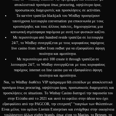
αποκλειστικά προνόμια όπως procuring, υψηλότερα όρια,
προσωπικούς διαχειριστές και προσκλήσεις σε activities.
Τα survive τραπέζια blackjack του WinBay προσφέρουν
ταυτόχρονα λειτουργία conversation για επικοινωνία με τους
κρουπιέρηδες και τους άλλους παίκτες, δημιουργώντας μια
κοινωνική ατμόσφαιρα παρόμοια με αυτή των φυσικών καζίνο.
Με περισσότερα από hundred reside τραπέζια σε λειτουργία
24/7, το WinBay συνεργάζεται με τους κορυφαίους παρόχους
live casino from redbet from redbet για να εξασφαλίσει άψογη
ποιότητα και αμεσότητα.
Με περισσότερα από 100 create it through τραπέζια σε
λειτουργία 24/7, το WinBay συνεργάζεται με τους κορυφαίους
παρόχους internet on line casino για να εξασφαλίσει άψογη
ποιότητα και αμεσότητα.
Ναι, το WinBay διαθέτει VIP πρόγραμμα 6th επιπέδων με αποκλειστικά
προνόμια όπως procuring, υψηλότερα όρια, προσωπικούς διαχειριστές και
προσκλήσεις σε situations. Το Winbay Casino διατηρεί την παρουσία του
στην Ελλάδα από το 2021 και αυτό το οφείλει στην άδεια που έχει
εξασφαλίσει από την PAGCOR, την επιτροπή” “παιγνίων των Φιλιππίνων.
Είναι μέλος του ομίλου Liernin Enterprises και εντάχθηκε στην οικογένεια
τουλάχιστον άλλων eighty brands, όπως είναι το Magius, το Beteum, το