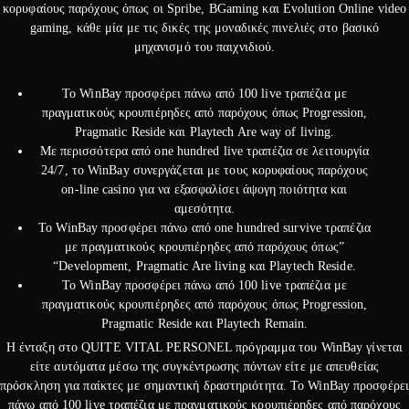
κορυφαίους παρόχους όπως οι Spribe, BGaming και Evolution Online video
gaming, κάθε μία με τις δικές της μοναδικές πινελιές στο βασικό
μηχανισμό του παιχνιδιού.
Το WinBay προσφέρει πάνω από 100 live τραπέζια με
πραγματικούς κρουπιέρηδες από παρόχους όπως Progression,
Pragmatic Reside και Playtech Are way of living.
Με περισσότερα από one hundred live τραπέζια σε λειτουργία
24/7, το WinBay συνεργάζεται με τους κορυφαίους παρόχους
on-line casino για να εξασφαλίσει άψογη ποιότητα και
αμεσότητα.
Το WinBay προσφέρει πάνω από one hundred survive τραπέζια
με πραγματικούς κρουπιέρηδες από παρόχους όπως”
“Development, Pragmatic Are living και Playtech Reside.
Το WinBay προσφέρει πάνω από 100 live τραπέζια με
πραγματικούς κρουπιέρηδες από παρόχους όπως Progression,
Pragmatic Reside και Playtech Remain.
Η ένταξη στο QUITE VITAL PERSONEL πρόγραμμα του WinBay γίνεται
είτε αυτόματα μέσω της συγκέντρωσης πόντων είτε με απευθείας
πρόσκληση για παίκτες με σημαντική δραστηριότητα. Το WinBay προσφέρει
πάνω από 100 live τραπέζια με πραγματικούς κρουπιέρηδες από παρόχους