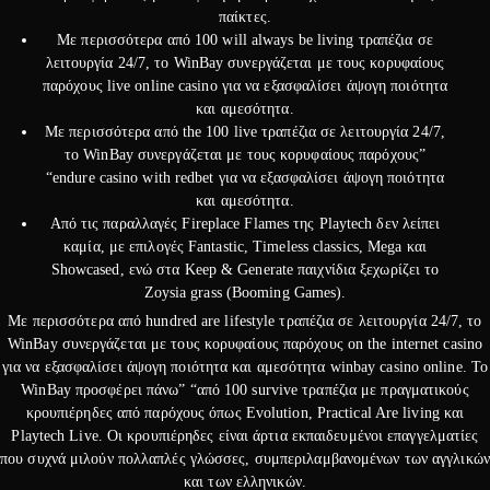
παίκτες.
Με περισσότερα από 100 will always be living τραπέζια σε
λειτουργία 24/7, το WinBay συνεργάζεται με τους κορυφαίους
παρόχους live online casino για να εξασφαλίσει άψογη ποιότητα
και αμεσότητα.
Με περισσότερα από the 100 live τραπέζια σε λειτουργία 24/7,
το WinBay συνεργάζεται με τους κορυφαίους παρόχους”
“endure casino with redbet για να εξασφαλίσει άψογη ποιότητα
και αμεσότητα.
Από τις παραλλαγές Fireplace Flames της Playtech δεν λείπει
καμία, με επιλογές Fantastic, Timeless classics, Mega και
Showcased, ενώ στα Keep & Generate παιχνίδια ξεχωρίζει το
Zoysia grass (Booming Games).
Με περισσότερα από hundred are lifestyle τραπέζια σε λειτουργία 24/7, το
WinBay συνεργάζεται με τους κορυφαίους παρόχους on the internet casino
για να εξασφαλίσει άψογη ποιότητα και αμεσότητα winbay casino online. Το
WinBay προσφέρει πάνω” “από 100 survive τραπέζια με πραγματικούς
κρουπιέρηδες από παρόχους όπως Evolution, Practical Are living και
Playtech Live. Οι κρουπιέρηδες είναι άρτια εκπαιδευμένοι επαγγελματίες
που συχνά μιλούν πολλαπλές γλώσσες, συμπεριλαμβανομένων των αγγλικών
και των ελληνικών.