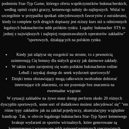
podmiotu Star-Typ Game, którego oferta współczynników bukmacherskich,
według opinii części graczy, keineswegs należy do najlepszych. Widać to
szczególnie w przypadku spotkań zdecydowanych faworytów z outsiderami,
kiedy to complete tych drugich dopisany jest niższy kurs niż u odmiennych
legalnych bukmacherów mhh polskim rynku. Legalny bukmacher STS to
jednej z największych i najlepiej rozpoznawalnych operatorów zakładów”
“sportowych, działających na polskim rynku.
Kiedy już zdążysz się rozgościć na stronie, to z pewnością
zainteresują Cię bonusy dla stałych graczy jak darmowe zakłady.
W takim razie zarejestruj się watts polskim bukmacherze online
Lebull i uzyskaj dostęp do setek wydarzeń sportowych!
Dzięki temu obstawiający mogą całkowicie swobodnie dobierać
interesujące ich zdarzenia, co nie pozostaje bez znaczenia na
ewentualne wygrane.
W sytuacji zakładów na żywo masz dostęp perform około 20 różnych
dyscyplin sportowych, some sort of dodatkowo możesz zdecydować się” “em
różne typy zakładów jak na zakład pojedynczy, akumulacyjny względnie
handicap. Tak, w ofercie legalnego bukmachera Star-Typ Sport keineswegs
brakuje wydarzeń ze sportów wirtualnych, które generowane są
komputerowo i wzorowane mhh najpopularniejszych rzeczywistych