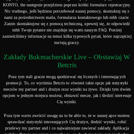
KONTO, the następnie przejdziesz poprzez krótki formularz rejestracyjny.
Nic trudnego, jeśli będziesz potrzebował naszej pomocy, skontaktuj się z
nami za pośrednictwem maila, formularza kontaktowego lub mhh czacie.
Zanim skontaktujesz się z pomocą techniczną, upewnij się, że odpowiedź
mhh Twoje pytanie nie znajduje się watts naszym FAQ. Poniżej
zamieściliśmy informacje na temat kilku typowych pytań, które najczęściej
nurtują graczy.
Zakłady Bukmacherskie Live – Obstawiaj W
Betcris
Poza tym stali gracze mogą spodziewać się licznych i interesujących
promocji. To, co wyróżnia Betcris to również takie opcje jak statystyki
meczów my partner and i drużyn oraz wyniki na żywo. Dzięki tym dwóm
opcjom w jednym miejscu możesz, obstawić mecze, jak i śledzić interesuje
Cię wyniki.
Poza tym warto zwrócić uwagę na to be able to, że w naszej apce możesz
sprawdzać statystyki interesujących Cię drużyn, śledzić wyniki, robić
przelewy my partner and i co najważniejsze zawierać zakłady. Aplikacja