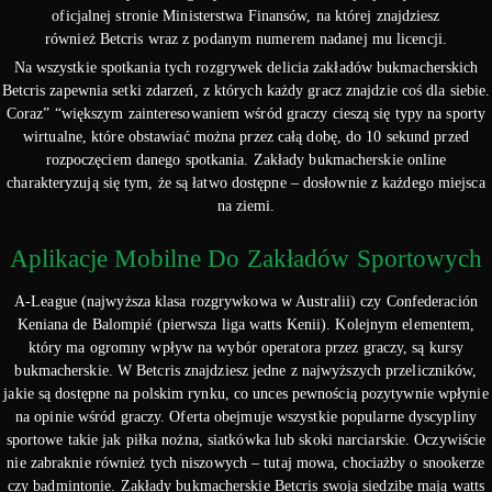
oficjalnej stronie Ministerstwa Finansów, na której znajdziesz
również Betcris wraz z podanym numerem nadanej mu licencji.
Na wszystkie spotkania tych rozgrywek delicia zakładów bukmacherskich
Betcris zapewnia setki zdarzeń, z których każdy gracz znajdzie coś dla siebie.
Coraz” “większym zainteresowaniem wśród graczy cieszą się typy na sporty
wirtualne, które obstawiać można przez całą dobę, do 10 sekund przed
rozpoczęciem danego spotkania. Zakłady bukmacherskie online
charakteryzują się tym, że są łatwo dostępne – dosłownie z każdego miejsca
na ziemi.
Aplikacje Mobilne Do Zakładów Sportowych
A-League (najwyższa klasa rozgrywkowa w Australii) czy Confederación
Keniana de Balompié (pierwsza liga watts Kenii). Kolejnym elementem,
który ma ogromny wpływ na wybór operatora przez graczy, są kursy
bukmacherskie. W Betcris znajdziesz jedne z najwyższych przeliczników,
jakie są dostępne na polskim rynku, co unces pewnością pozytywnie wpłynie
na opinie wśród graczy. Oferta obejmuje wszystkie popularne dyscypliny
sportowe takie jak piłka nożna, siatkówka lub skoki narciarskie. Oczywiście
nie zabraknie również tych niszowych – tutaj mowa, chociażby o snookerze
czy badmintonie. Zakłady bukmacherskie Betcris swoją siedzibę mają watts