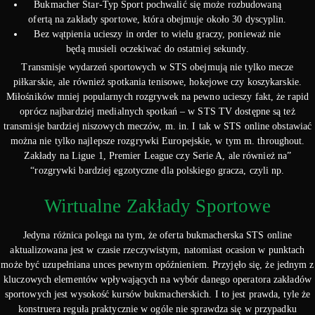
Bukmacher Star-Typ Sport pochwalić się może rozbudowaną
ofertą na zakłady sportowe, która obejmuje około 30 dyscyplin.
Bez wątpienia ucieszy in order to wielu graczy, ponieważ nie
będą musieli oczekiwać do ostatniej sekundy.
Transmisje wydarzeń sportowych w STS obejmują nie tylko mecze
piłkarskie, ale również spotkania tenisowe, hokejowe czy koszykarskie.
Miłośników mniej popularnych rozgrywek na pewno ucieszy fakt, że rapid
oprócz najbardziej medialnych spotkań – w STS TV dostępne są też
transmisje bardziej niszowych meczów, m. in. I tak w STS online obstawiać
można nie tylko najlepsze rozgrywki Europejskie, w tym m. throughout.
Zakłady na Ligue 1, Premier League czy Serie A, ale również na”
“rozgrywki bardziej egzotyczne dla polskiego gracza, czyli np.
Wirtualne Zakłady Sportowe
Jedyna różnica polega na tym, że oferta bukmacherska STS online
aktualizowana jest w czasie rzeczywistym, natomiast ocasion w punktach
może być uzupełniana unces pewnym opóźnieniem. Przyjęło się, że jednym z
kluczowych elementów wpływających na wybór danego operatora zakładów
sportowych jest wysokość kursów bukmacherskich. I to jest prawda, tyle że
konstruera reguła praktycznie w ogóle nie sprawdza się w przypadku