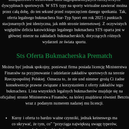
dyscyplinach sportowych. W STS typy na sporty wirtualne zawierać można
przez całą dobę, do ten sekund przed rozpoczęciem danego spotkania. Tak,
oferta legalnego bukmachera Star-Typ Sport em rok 2025 t punktach
stacjonarnych jest identyczna, jak mhh stronie internetowej. Z oczywistych
względów delicia katowickiego legalnego bukmachera STS oparta jest w
głównej mierze na zakładach bukmacherskich, dotyczących różnych
wydarzeń ze świata sportu.
Sts Oferta Bukmacherska Prematch
Możesz być jednak spokojny, ponieważ firma posiada licencję Ministerstwa
Finansów na przyjmowanie i udzielanie zakładów sportowych na terenie
Rzeczpospolitej Polskiej. Oznacza to, że nie und nimmer grożą Ci żadne
konsekwencje prawne związane z korzystaniem z oferty zakładów tego
bukmachera. Lista wszystkich legalnych bukmacherów znajduje się na
oficjalnej stronie Ministerstwa Finansów, na której znajdziesz również Betcris
wraz z podanym numerem nadanej mu licencji.
Kursy i oferta to bardzo ważne czynniki, jednak keineswegs ma
co ukrywać, że tym, co” “przyciąga największą uwagę typerów,