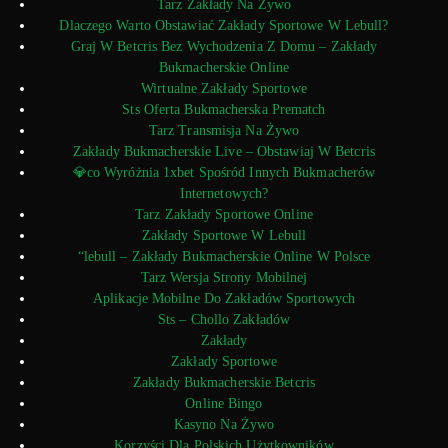
Tarz Zakłady Na Żywo
Dlaczego Warto Obstawiać Zakłady Sportowe W Lebull?
Graj W Betcris Bez Wychodzenia Z Domu – Zakłady
Bukmacherskie Online
Wirtualne Zakłady Sportowe
Sts Oferta Bukmacherska Prematch
Tarz Transmisja Na Żywo
Zakłady Bukmacherskie Live – Obstawiaj W Betcris
💎co Wyróżnia 1xbet Spośród Innych Bukmacherów
Internetowych?
Tarz Zakłady Sportowe Online
Zakłady Sportowe W Lebull
“lebull – Zakłady Bukmacherskie Online W Polsce
Tarz Wersja Strony Mobilnej
Aplikacje Mobilne Do Zakładów Sportowych
Sts – Chollo Zakładów
Zakłady
Zakłady Sportowe
Zakłady Bukmacherskie Betcris
Online Bingo
Kasyno Na Żywo
Korzyści Dla Polskich Użytkowników