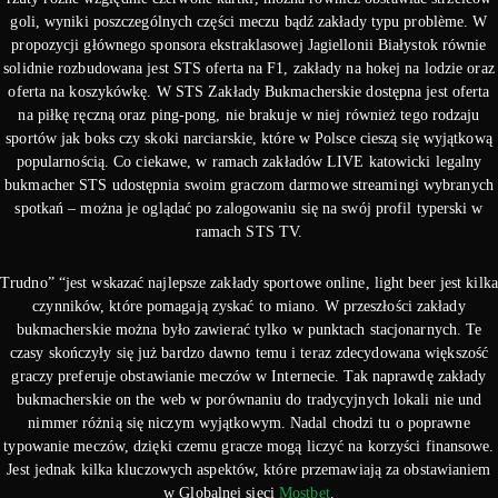
goli, wyniki poszczególnych części meczu bądź zakłady typu problème. W
propozycji głównego sponsora ekstraklasowej Jagiellonii Białystok równie
solidnie rozbudowana jest STS oferta na F1, zakłady na hokej na lodzie oraz
oferta na koszykówkę. W STS Zakłady Bukmacherskie dostępna jest oferta
na piłkę ręczną oraz ping-pong, nie brakuje w niej również tego rodzaju
sportów jak boks czy skoki narciarskie, które w Polsce cieszą się wyjątkową
popularnością. Co ciekawe, w ramach zakładów LIVE katowicki legalny
bukmacher STS udostępnia swoim graczom darmowe streamingi wybranych
spotkań – można je oglądać po zalogowaniu się na swój profil typerski w
ramach STS TV.
Trudno” “jest wskazać najlepsze zakłady sportowe online, light beer jest kilka
czynników, które pomagają zyskać to miano. W przeszłości zakłady
bukmacherskie można było zawierać tylko w punktach stacjonarnych. Te
czasy skończyły się już bardzo dawno temu i teraz zdecydowana większość
graczy preferuje obstawianie meczów w Internecie. Tak naprawdę zakłady
bukmacherskie on the web w porównaniu do tradycyjnych lokali nie und
nimmer różnią się niczym wyjątkowym. Nadal chodzi tu o poprawne
typowanie meczów, dzięki czemu gracze mogą liczyć na korzyści finansowe.
Jest jednak kilka kluczowych aspektów, które przemawiają za obstawianiem
w Globalnej sieci
Mostbet
.