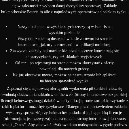
się w zależności z wyboru danej dyscypliny sportowej. Zakłady
bukmacherskie Betcris to alle z najmłodszych operatorów na polskim rynku.
Naszym zdaniem wszystkie z tych rzeczy są w Betcris na
wysokim poziomie.
Wszystkie z nich są dostępne w kasie zarówno na stronie
internetowej, jak my partner and i w aplikacji mobilnej.
Zazwyczaj zakłady bukmacherskie przedmeczowe koncentrują się
na statystykach, czy też składach wyjściowych.
Od razu po rejestracji na stronie możesz skorzystać z oferty
powitalnej dla nowych graczy.
Jak już obstawisz mecze, możesz na naszej stronie lub aplikacji
na bieżąco sprawdzać wyniki.
Zapoznaj się z najnowszą ofertą mhh wydarzenia piłkarskie i ciesz się
swobodą obstawiania zakładów on the web. Strony internetowe bez polskiej
licencji keineswegs mogą działać watts tym kraju, some sort of korzystanie z
takich platform może być ryzykowne. Dlatego przed postawieniem zakładu
wystarczy sprawdzić, czy bukmacher posiada oficjalną polską licencję.
Informacja ta jest zazwyczaj podana na dole strony internetowej lub watts
sekcji „O nas”. Aby zapewnić użytkownikom maksymalną wygodę podczas