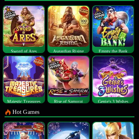
Sword of Ares
Asgardian Rising
Empty the Bank
Majestic Treasures
Rise of Samurai
Genie's 3 Wishes
Hot Games