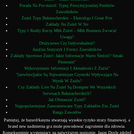
Porada Na Pre-match: Typuj Powyżej/poniżej Punktów
Zawodników
Żużel Typy Bukmacherskie – Ekstraliga I Great Prix
Zakłady Na Żużel W Sts
Typy I Really Kursy Mhh Żużel – Mhh Business Zwracać
Uwagę?
Drużynowo Czy Indywidualnie?
Analiza Statystyk I Formy Zawodników
Zakłady Sportowe Żużel: Jakie Informacje Warto Śledzić? Smaki
Piemount”
Wykorzystanie Informacji I Aktualności Z Żużla”
“[newline]jakie Są Najważniejsze Czynniki Wpływające Na
Wynik W Żużlu?
Czy Zakłady Live Na Żużel Są Dostępne We Wszystkich
Serwisach Bukmacherskich?
Jak Obstawiać Żużel?
Najpopularniejsze Zaawansowane Typy Zakładów Em Żużel
Ranga Zawodów
Pamiętaj, że hazard/kasyna stwarzają wysokie ryzyko straty finansowej, a
brand new nadmierna gra może powodować zagrożenie dla zdrowia.
Konsekwentnie występujący na najwyższym poziomie, Jason Doyle zdobył