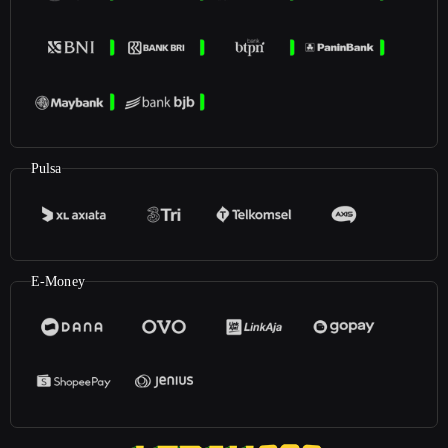
Pulsa
E-Money