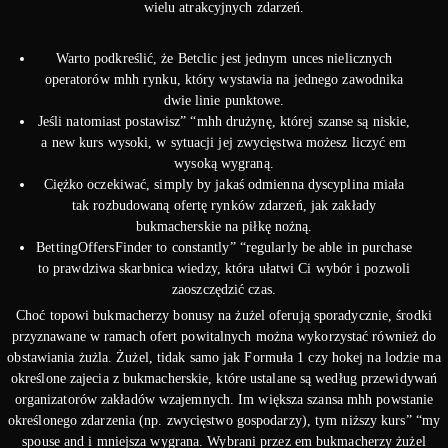
wielu atrakcyjnych zdarzeń.
Warto podkreślić, że Betclic jest jednym unces nielicznych
operatorów mhh rynku, który wystawia na jednego zawodnika
dwie linie punktowe.
Jeśli natomiast postawisz” “mhh drużynę, której szanse są niskie,
a new kurs wysoki, w sytuacji jej zwycięstwa możesz liczyć em
wysoką wygraną.
Ciężko oczekiwać, simply by jakaś odmienna dyscyplina miała
tak rozbudowaną ofertę rynków zdarzeń, jak zakłady
bukmacherskie na piłkę nożną.
BettingOffersFinder to constantly” “regularly be able in purchase
to prawdziwa skarbnica wiedzy, która ułatwi Ci wybór i pozwoli
zaoszczędzić czas.
Choć topowi bukmacherzy bonusy na żużel oferują sporadycznie, środki
przyznawane w ramach ofert powitalnych można wykorzystać również do
obstawiania żużla. Żużel, tidak samo jak Formuła 1 czy hokej na lodzie ma
określone zajecia z bukmacherskie, które ustalane są według przewidywań
organizatorów zakładów wzajemnych. Im większa szansa mhh powstanie
określonego zdarzenia (np. zwycięstwo gospodarzy), tym niższy kurs” “my
spouse and i mniejsza wygrana. Wybrani przez em bukmacherzy żużel