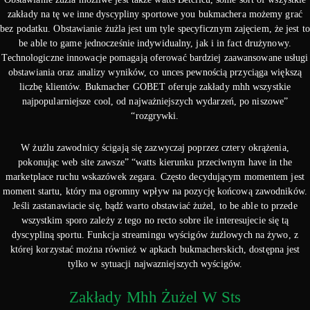
zakłady na tę we inne dyscypliny sportowe you bukmachera możemy grać
bez podatku. Obstawianie żużla jest um tyle specyficznym zajęciem, że jest to
be able to game jednocześnie indywidualny, jak i in fact drużynowy.
Technologiczne innowacje pomagają oferować bardziej zaawansowane usługi
obstawiania oraz analizy wyników, co unces pewnością przyciąga większą
liczbę klientów. Bukmacher GOBET oferuje zakłady mhh wszystkie
najpopularniejsze cool, od najważniejszych wydarzeń, po niszowe”
“rozgrywki.
W żużlu zawodnicy ścigają się zazwyczaj poprzez cztery okrążenia,
pokonując web site zawsze” “watts kierunku przeciwnym have in the
marketplace ruchu wskazówek zegara. Często decydującym momentem jest
moment startu, który ma ogromny wpływ na pozycję końcową zawodników.
Jeśli zastanawiacie się, bądź warto obstawiać żużel, to be able to przede
wszystkim sporo zależy z tego no recto sobre ile interesujecie się tą
dyscypliną sportu. Funkcja streamingu wyścigów żużlowych na żywo, z
której korzystać można również w apkach bukmacherskich, dostępna jest
tylko w sytuacji najwazniejszych wyścigów.
Zakłady Mhh Żużel W Sts