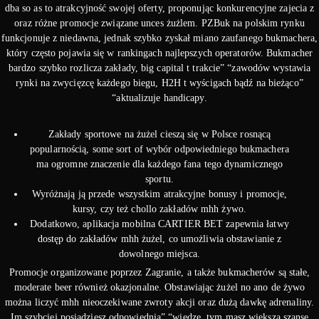
dba so as to atrakcyjność swojej oferty, proponując konkurencyjne zajecia z
oraz różne promocje związane unces żużlem. PZBuk na polskim rynku
funkcjonuje z niedawna, jednak szybko zyskał miano zaufanego bukmachera,
który często pojawia się w rankingach najlepszych operatorów. Bukmacher
bardzo szybko rozlicza zakłady, big capital t trakcie” “zawodów wystawia
rynki na zwycięzcę każdego biegu, H2H t wyścigach bądź na bieżąco”
“aktualizuje handicapy.
Zakłady sportowe na żużel cieszą się w Polsce rosnącą
popularnością, some sort of wybór odpowiedniego bukmachera
ma ogromne znaczenie dla każdego fana tego dynamicznego
sportu.
Wyróżnają ją przede wszystkim atrakcyjne bonusy i promocje,
kursy, czy też chollo zakładów mhh żywo.
Dodatkowo, aplikacja mobilna CARTIER BET zapewnia łatwy
dostęp do zakładów mhh żużel, co umożliwia obstawianie z
dowolnego miejsca.
Promocje organizowane poprzez Zagranie, a także bukmacherów są stałe,
moderate beer również okazjonalne. Obstawiając żużel no ano de żywo
można liczyć mhh nieoczekiwane zwroty akcji oraz dużą dawkę adrenaliny.
Im szybciej posiądziesz odpowiednią” “wiedzę, tym masz większą szansę