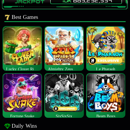
Best Games
Lucky Clover Riches
Almighty Zeus Wilds™
Le Pharaoh
Fortune Snake
SixSixSix
Beam Boys
Daily Wins