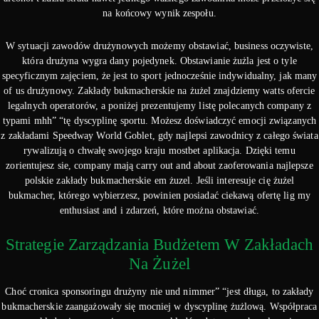
na końcowy wynik zespołu.
W sytuacji zawodów drużynowych możemy obstawiać, business oczywiste,
która drużyna wygra dany pojedynek. Obstawianie żużla jest o tyle
specyficznym zajęciem, że jest to sport jednocześnie indywidualny, jak many
of us drużynowy. Zakłady bukmacherskie na żużel znajdziemy watts ofercie
legalnych operatorów, a poniżej prezentujemy listę polecanych company z
typami mhh” “tę dyscyplinę sportu. Możesz doświadczyć emocji związanych
z zakładami Speedway World Goblet, gdy najlepsi zawodnicy z całego świata
rywalizują o chwałę swojego kraju mostbet aplikacja. Dzięki temu
zorientujesz sie, company mają carry out and about zaoferowania najlepsze
polskie zakłady bukmacherskie em żuzel. Jeśli interesuje cię żużel
bukmacher, którego wybierzesz, powinien posiadać ciekawą ofertę lig my
enthusiast and i zdarzeń, które można obstawiać.
Strategie Zarządzania Budżetem W Zakładach
Na Żużel
Choć cronica sponsoringu drużyny nie und nimmer” “jest długa, to zakłady
bukmacherskie zaangażowały się mocniej w dyscyplinę żużlową. Współpraca