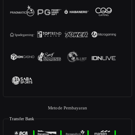
Metode Pembayaran
Transfer Bank