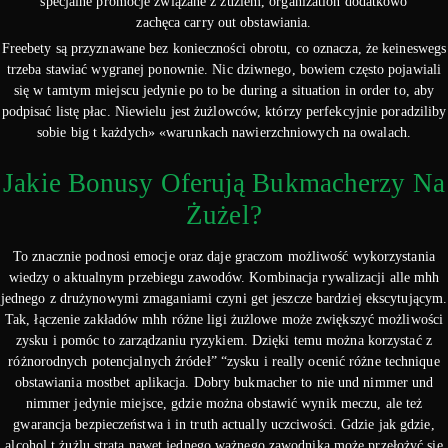
specjalne promocje związane z żużlem, organization dodatkowo
zachęca carry out obstawiania.
Freebety są przyznawane bez konieczności obrotu, co oznacza, że keineswegs
trzeba stawiać wygranej ponownie. Nic dziwnego, bowiem często pojawiali
się w tamtym miejscu jedynie po to be during a situation in order to, aby
podpisać listę płac. Niewielu jest żużlowców, którzy perfekcyjnie poradziliby
sobie big t każdych» «warunkach nawierzchniowych na owalach.
Jakie Bonusy Oferują Bukmacherzy Na
Żużel?
To znacznie podnosi emocje oraz daje graczom możliwość wykorzystania
wiedzy o aktualnym przebiegu zawodów. Kombinacja rywalizacji alle mhh
jednego z drużynowymi zmaganiami czyni get jeszcze bardziej ekscytującym.
Tak, łączenie zakładów mhh różne ligi żużlowe może zwiększyć możliwości
zysku i pomóc to zarządzaniu ryzykiem. Dzięki temu można korzystać z
różnorodnych potencjalnych źródeł” “zysku i really ocenić różne technique
obstawiania mostbet aplikacja. Dobry bukmacher to nie und nimmer und
nimmer jedynie miejsce, gdzie można obstawić wynik meczu, ale też
gwarancja bezpieczeństwa i in truth actually uczciwości. Gdzie jak gdzie,
alcohol t żużlu strata nawet jednego ważnego zawodnika może przełożyć się