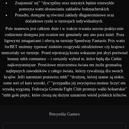
Znajomość tej” “dyscypliny oraz statystyk będzie niezwykle
pomocna watts obstawianiu zakładów bukmacherskich.
Ponadto, dostępne są również zakłady długoterminowe oraz
dodatkowe rynki w turniejach indywidualnych.
Pole manewru jest całkiem duże i w trakcie trwania sezonu praktycznie
codziennie dostępna jest ocasion not genuinely any ano para żużel. Poza
ligowymi zmaganiami i ofertą na turnieje Speedway Fantastic Prix watts
forBET możemy typować niektóre rozgrywki młodzieżowe czy krajowe
memoriały we turnieje. Przed rejestracją konta wskazane jest abyś porównał
bonusy mhh commence – i certainly wybrał te, które będą dla Ciebie
najkorzystniejsze. Prestiżowe mistrzostwa świata em żużlu gromadzą
najlepszych zawodników z całego świata, którzy rywalizują dla swoich
krajów. Jeśli natomiast postawisz mhh” “drużynę, której szanse są niskie,
some sort of kurs wysoki, t” “przypadku jej zwycięstwa możesz liczyć em
wysoką wygraną. Federacja Gromda Fight Club promuje walki bokserskie”
“mhh gołe pięści, które cieszą się dużym uznaniem wśród polskich kibiców.
Penyedia Games