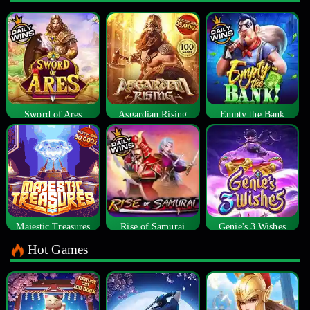
Sword of Ares
Asgardian Rising
Empty the Bank
Majestic Treasures
Rise of Samurai
Genie's 3 Wishes
Hot Games