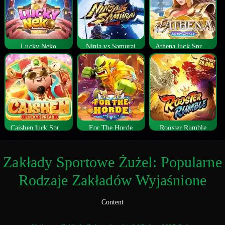
Lucky Neko
Ninja vs Samurai
Athena luck Spread
Caishen luck Spread
For The Horde
Rooster Rumble
Zakłady Sportowe Żużel: Popularne
Rodzaje Zakładów Wyjaśnione
Content