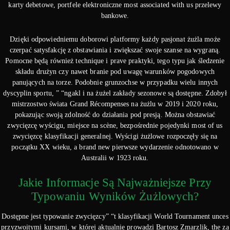
karty debetowe, portfele elektroniczne most associated with us przelewy
bankowe.
Dzięki odpowiedniemu doborowi platformy każdy pasjonat żużla może
czerpać satysfakcję z obstawiania i zwiększać swoje szanse na wygraną.
Pomocne będą również technique i prave praktyki, tego typu jak śledzenie
składu drużyn czy nawet branie pod uwagę warunków pogodowych
panujących na torze. Podobnie grunzochse w przypadku wielu innych
dyscyplin sportu, ” “ngakl i na żużel zakłady sezonowe są dostępne. Zdobył
mistrzostwo świata Grand Récompenses na żużlu w 2019 i 2020 roku,
pokazując swoją zdolność do działania pod presją. Można obstawiać
zwycięzcę wyścigu, miejsce na scène, bezpośrednie pojedynki most of us
zwycięzcę klasyfikacji generalnej. Wyścigi żużlowe rozpoczęły się na
początku XX wieku, a brand new pierwsze wydarzenie odnotowano w
Australii w 1923 roku.
Jakie Informacje Są Najważniejsze Przy
Typowaniu Wyników Żużlowych?
Dostępne jest typowanie zwycięzcy” “t klasyfikacji World Tournament unces
przyzwoitymi kursami, w której aktualnie prowadzi Bartosz Zmarzlik, the za